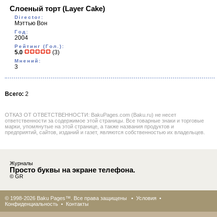
Слоеный торт
(Layer Cake)
Director:
Мэттью Вон
Год:
2004
Рейтинг (Гол.):
5.0
(3)
Мнений:
3
Всего:
2
ОТКАЗ ОТ ОТВЕТСТВЕННОСТИ: BakuPages.com (Baku.ru) не несет
ответственности за содержимое этой страницы. Все товарные знаки и торговые
марки, упомянутые на этой странице, а также названия продуктов и
предприятий, сайтов, изданий и газет, являются собственностью их владельцев.
Журналы
Просто буквы на экране телефона.
© GR
© 1998-2026 Baku Pages™. Все права защищены •
Условия
•
Конфиденциальность
•
Контакты