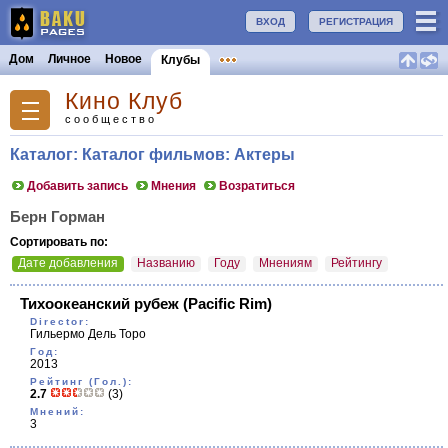
ВХОД
РЕГИСТРАЦИЯ
Дом
Личное
Новое
Клубы
Кино Клуб
сообщество
Каталог: Каталог фильмов: Актеры
Добавить запись
Мнения
Возратиться
Берн Горман
Сортировать по:
Дате добавления
Названию
Году
Мнениям
Рейтингу
Тихоокеанский рубеж
(Pacific Rim)
Director:
Гильермо Дель Торо
Год:
2013
Рейтинг (Гол.):
2.7
(3)
Мнений:
3