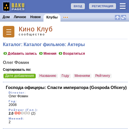
ВХОД
РЕГИСТРАЦИЯ
Дом
Личное
Новое
Клубы
Кино Клуб
сообщество
Каталог: Каталог фильмов: Актеры
Добавить запись
Мнения
Возратиться
Олег Фомин
Сортировать по:
Дате добавления
Названию
Году
Мнениям
Рейтингу
Господа офицеры: Cпасти императора
(Gospoda Oficery)
Director:
Олег Фомин
Год:
2008
Рейтинг (Гол.):
2.0
(2)
Мнений:
2