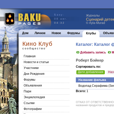
Баку:
Журналы
Сценарий детек
08 авг.
© Ayla-Murad
04:32
Дом
Личное
Новое
Форумы
Объяв
Клубы
Кино Клуб
Каталог: Каталог
сообщество
Добавить запись
М
Главная
Роберт Бэйкер
Новости и статьи
Сортировать по:
Участники
Дате добавления
Наз
Дни Рождения
Форумы
Название фильма
Объявления
Водопад Серафима
(Ser
Всего:
1
Пари
Энциклопедия
ОТКАЗ ОТ ОТВЕТСТВЕННОСТИ: 
Cсылки
названия продуктов и предпр
Фотографии