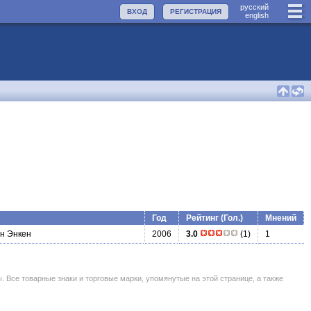
руccкий
ВХОД
РЕГИСТРАЦИЯ
english
Год
Рейтинг (Гол.)
Мнений
н Энкен
2006
3.0
(1)
1
се товарные знаки и торговые марки, упомянутые на этой странице, а также