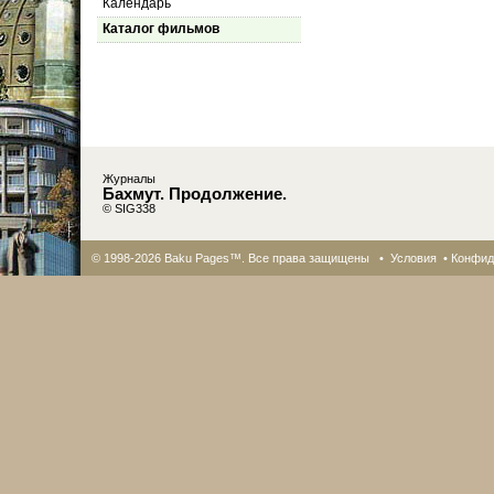
Календарь
Каталог фильмов
Журналы
Бахмут. Продолжение.
© SIG338
© 1998-2026 Baku Pages™. Все права защищены •
Условия
•
Конфид