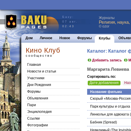
Баку:
Журналы
Религия, наука,
07 авг.
© ozor
02:43
Дом
Личное
Новое
Форумы
Объяв
Клубы
Кино Клуб
Каталог: Каталог
сообщество
Добавить запись
М
Главная
Маргарита Левиева
Новости и статьи
Сортировать по:
Участники
Дате добавления
Наз
Дни Рождения
Форумы
Название фильма
Объявления
Скорый «Москва-Россия
Пари
Парк культуры и отдыха
Энциклопедия
Линкольн для адвоката
(
Cсылки
Бабник
(Spread)
Фотографии
Невидимый
(The Invisibl