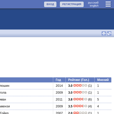
руccкий
ВХОД
РЕГИСТРАЦИЯ
english
Год
Рейтинг (Гол.)
Мнений
олошин
2014
3.0
(1)
1
тола
2009
3.0
(1)
1
рман
2011
3.8
(6)
5
ккензи
2009
3.5
(4)
4
 Гойер
2007
2.0
(1)
1