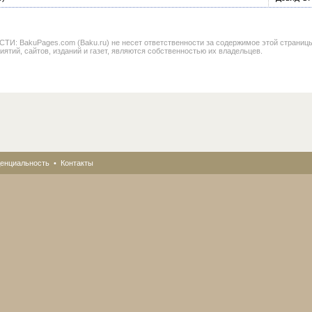
BakuPages.com (Baku.ru) не несет ответственности за содержимое этой страницы. В
иятий, сайтов, изданий и газет, являются собственностью их владельцев.
енциальность
•
Контакты