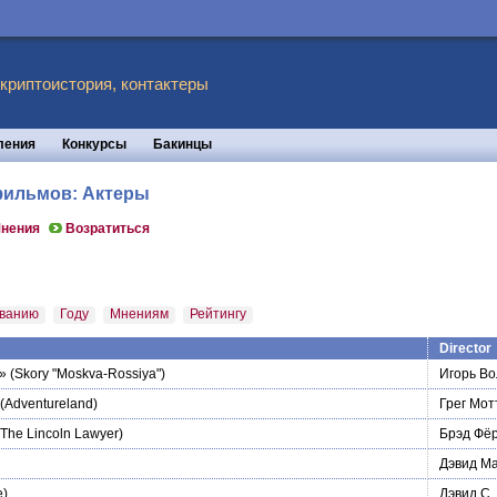
 криптоистория, контактеры
ления
Конкурсы
Бакинцы
 фильмов: Актеры
нения
Возратиться
ванию
Году
Мнениям
Рейтингу
Director
»
(Skory "Moskva-Rossiya")
Игорь В
(Adventureland)
Грег Мот
The Lincoln Lawyer)
Брэд Фё
Дэвид Ма
e)
Дэвид С.