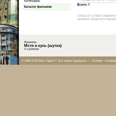
Календарь
Всего:
5
Каталог фильмов
ОТКАЗ ОТ ОТВЕТСТВЕННОСТИ: 
названия продуктов и предпр
Журналы
Мстя и кусь (шутка)
© Leshinski
© 1998-2026 Baku Pages™. Все права защищены •
Условия
•
Конфид