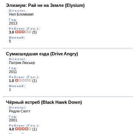
Элизиум: Рай не на Земле
(Elysium)
Director:
Нил Бломкамп
Год:
2013
Рейтинг (Гол.):
3.0
(5)
Мнений:
5
Сумасшедшая езда
(Drive Angry)
Director:
Патрик Люсьер
Год:
2011
Рейтинг (Гол.):
1.0
(1)
Мнений:
1
Чёрный ястреб
(Black Hawk Down)
Director:
Ридли Скотт
Год:
2001
Рейтинг (Гол.):
4.0
(1)