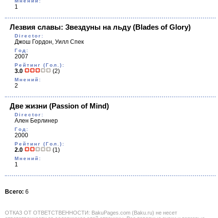
Мнений:
1
Лезвия славы: Звездуны на льду
(Blades of Glory)
Director:
Джош Гордон, Уилл Спек
Год:
2007
Рейтинг (Гол.):
3.0
(2)
Мнений:
2
Две жизни
(Passion of Mind)
Director:
Ален Берлинер
Год:
2000
Рейтинг (Гол.):
2.0
(1)
Мнений:
1
Всего:
6
ОТКАЗ ОТ ОТВЕТСТВЕННОСТИ: BakuPages.com (Baku.ru) не несет