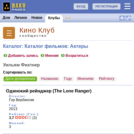
ВХОД
РЕГИСТРАЦИЯ
Дом
Личное
Новое
Клубы
Кино Клуб
сообщество
Каталог: Каталог фильмов: Актеры
Добавить запись
Мнения
Возратиться
Уильям Фихтнер
Сортировать по:
Дате добавления
Названию
Году
Мнениям
Рейтингу
Одинокий рейнджер
(The Lone Ranger)
Director:
Гор Вербински
Год:
2013
Рейтинг (Гол.):
3.7
(3)
Мнений:
3