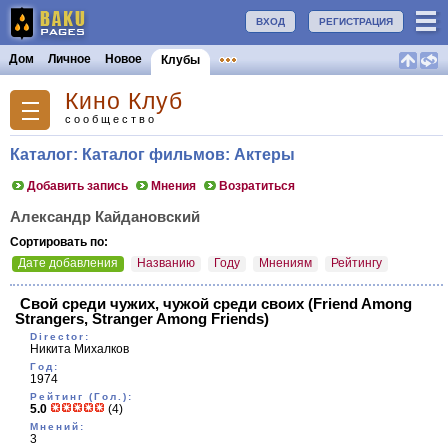
ВХОД
РЕГИСТРАЦИЯ
Дом
Личное
Новое
Клубы
Кино Клуб
сообщество
Каталог: Каталог фильмов: Актеры
Добавить запись
Мнения
Возратиться
Александр Кайдановский
Сортировать по:
Дате добавления
Названию
Году
Мнениям
Рейтингу
Свой среди чужих, чужой среди своих
(Friend Among
Strangers, Stranger Among Friends)
Director:
Никита Михалков
Год:
1974
Рейтинг (Гол.):
5.0
(4)
Мнений:
3