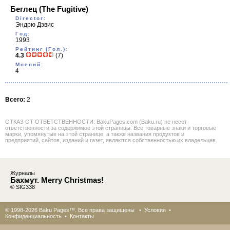
Беглец
(The Fugitive)
Director:
Эндрю Дэвис
Год:
1993
Рейтинг (Гол.):
4.3
(7)
Мнений:
4
Всего:
2
ОТКАЗ ОТ ОТВЕТСТВЕННОСТИ: BakuPages.com (Baku.ru) не несет
ответственности за содержимое этой страницы. Все товарные знаки и торговые
марки, упомянутые на этой странице, а также названия продуктов и
предприятий, сайтов, изданий и газет, являются собственностью их владельцев.
Журналы
Бахмут. Merry Christmas!
© SIG338
© 1998-2026 Baku Pages™. Все права защищены •
Условия
•
Конфиденциальность
•
Контакты