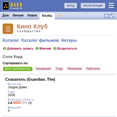
ВХОД
РЕГИСТРАЦИЯ
Дом
Личное
Новое
Клубы
Кино Клуб
сообщество
Каталог: Каталог фильмов: Актеры
Добавить запись
Мнения
Возратиться
Села Уорд
Сортировать по:
Дате добавления
Названию
Году
Мнениям
Рейтингу
Спасатель
(Guardian, The)
Director:
Эндрю Дэвис
Год:
2006
Рейтинг (Гол.):
2.8
(4)
Мнений:
4