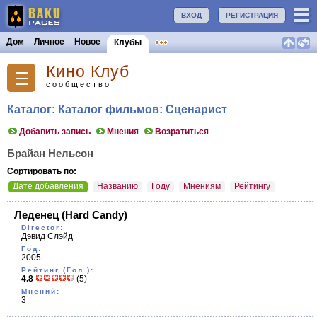
ВХОД
РЕГИСТРАЦИЯ
Дом
Личное
Новое
Клубы
Кино Клуб
сообщество
Каталог: Каталог фильмов: Сценарист
Добавить запись
Мнения
Возратиться
Брайан Нельсон
Сортировать по:
Дате добавления
Названию
Году
Мнениям
Рейтингу
Леденец
(Hard Candy)
Director:
Дэвид Слэйд
Год:
2005
Рейтинг (Гол.):
4.8
(5)
Мнений:
3