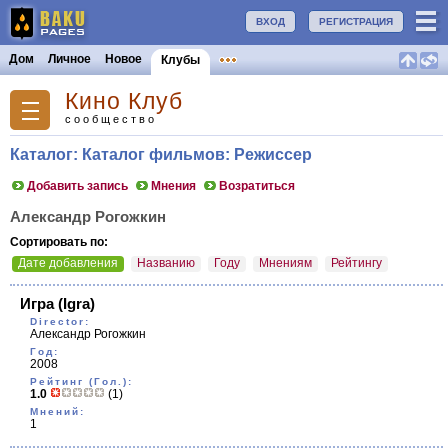
ВХОД
РЕГИСТРАЦИЯ
Дом
Личное
Новое
Клубы
Кино Клуб
сообщество
Каталог: Каталог фильмов: Режиссер
Добавить запись
Мнения
Возратиться
Александр Рогожкин
Сортировать по:
Дате добавления
Названию
Году
Мнениям
Рейтингу
Игра
(Igra)
Director:
Александр Рогожкин
Год:
2008
Рейтинг (Гол.):
1.0
(1)
Мнений:
1