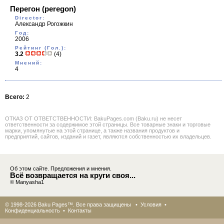
Перегон
(peregon)
Director:
Александр Рогожкин
Год:
2006
Рейтинг (Гол.):
3.2
(4)
Мнений:
4
Всего:
2
ОТКАЗ ОТ ОТВЕТСТВЕННОСТИ: BakuPages.com (Baku.ru) не несет
ответственности за содержимое этой страницы. Все товарные знаки и торговые
марки, упомянутые на этой странице, а также названия продуктов и
предприятий, сайтов, изданий и газет, являются собственностью их владельцев.
Об этом сайте. Предложения и мнения.
Всё возвращается на круги своя...
© Manyasha1
© 1998-2026 Baku Pages™. Все права защищены •
Условия
•
Конфиденциальность
•
Контакты