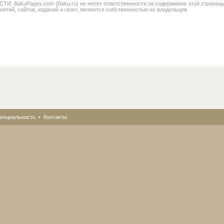
BakuPages.com (Baku.ru) не несет ответственности за содержимое этой страницы. В
иятий, сайтов, изданий и газет, являются собственностью их владельцев.
енциальность
•
Контакты