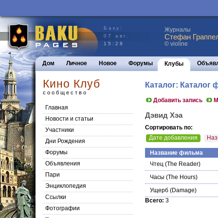
Баку:
Журналы
Стефан Граппел
07 авг.
© violine
15:28
Дом
Личное
Новое
Форумы
Объяв
Клубы
Кино Клуб
Каталог: Каталог
сообщество
Добавить запись
М
Главная
Дэвид Хэа
Новости и статьи
Сортировать по:
Участники
Дате добавления
Наз
Дни Рождения
Форумы
Название фильма
Объявления
Чтец
(The Reader)
Пари
Часы
(The Hours)
Энциклопедия
Ущерб
(Damage)
Cсылки
Всего:
3
Фотографии