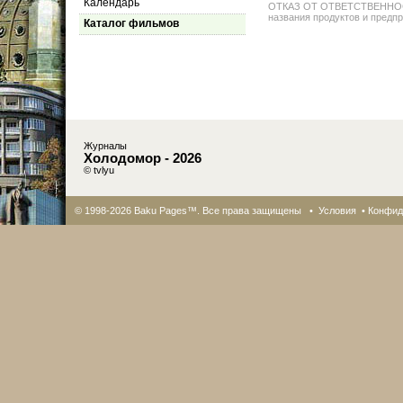
Календарь
ОТКАЗ ОТ ОТВЕТСТВЕННОСТИ: 
названия продуктов и предпр
Каталог фильмов
Журналы
Холодомор - 2026
© tvlyu
© 1998-2026 Baku Pages™. Все права защищены •
Условия
•
Конфид