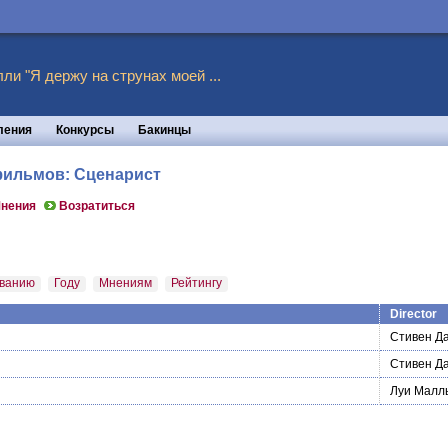
ли "Я держу на струнах моей ...
ления
Конкурсы
Бакинцы
 фильмов: Сценарист
нения
Возратиться
ванию
Году
Мнениям
Рейтингу
Director
Стивен Д
Стивен Д
Луи Малл