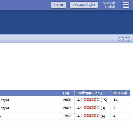
руccкий
ВХОД
РЕГИСТРАЦИЯ
english
Год
Рейтинг (Гол.)
Мнений
алдри
2008
4.3
(15)
14
алдри
2002
4.0
(3)
2
ь
1992
4.2
(4)
4