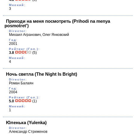
Мнений:
3
Приходи на меня посмотреть
(Prihodi na menya
posmotret')
Director:
Михаил Агранович, Олег Янковский
Год:
2001
Рейтинг (Гол.):
3.8
(5)
Мнений:
4
Ночь светла
(The Night Is Bright)
Director:
Роман Балаян
Год:
2004
Рейтинг (Гол.):
5.0
(1)
Мнений:
1
Юленька
(Yulenka)
Director:
Александр Стриженов