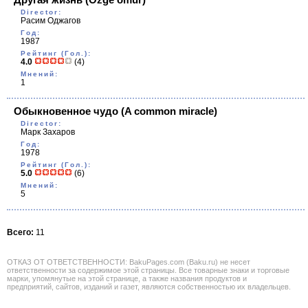
Director:
Расим Оджагов
Год:
1987
Рейтинг (Гол.):
4.0
(4)
Мнений:
1
Обыкновенное чудо
(A common miracle)
Director:
Марк Захаров
Год:
1978
Рейтинг (Гол.):
5.0
(6)
Мнений:
5
Всего:
11
ОТКАЗ ОТ ОТВЕТСТВЕННОСТИ: BakuPages.com (Baku.ru) не несет
ответственности за содержимое этой страницы. Все товарные знаки и торговые
марки, упомянутые на этой странице, а также названия продуктов и
предприятий, сайтов, изданий и газет, являются собственностью их владельцев.