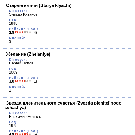
Старые клячи
(Starye klyachi)
Director:
Эльдар Рязанов
Год:
1999
Рейтинг (Гол.):
2.8
(4)
Мнений:
3
Желание
(Zhelaniye)
Director:
Сергей Попов
Год:
2009
Рейтинг (Гол.):
3.0
(1)
Мнений:
1
Звезда пленительного счастья
(Zvezda plenitel'nogo
schast'ya)
Director:
Владимир Мотыль
Год:
1975
Рейтинг (Гол.):
4.8
(5)