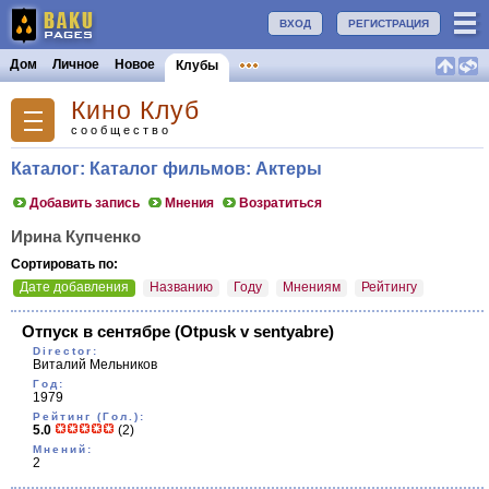
ВХОД
РЕГИСТРАЦИЯ
Дом
Личное
Новое
Клубы
Кино Клуб
сообщество
Каталог: Каталог фильмов: Актеры
Добавить запись
Мнения
Возратиться
Ирина Купченко
Сортировать по:
Дате добавления
Названию
Году
Мнениям
Рейтингу
Отпуск в сентябре
(Otpusk v sentyabre)
Director:
Виталий Мельников
Год:
1979
Рейтинг (Гол.):
5.0
(2)
Мнений:
2