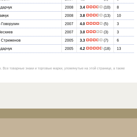
дарчук
2008
3.4
(10)
8
авчук
2008
3.8
(13)
10
 Говорухин
2007
4.0
(5)
3
Месхиев
2007
3.0
(3)
3
 Стриженов
2005
3.3
(7)
6
дарчук
2005
4.2
(18)
13
се товарные знаки и торговые марки, упомянутые на этой странице, а также