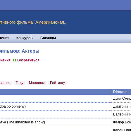
тивного фильма "Американская...
ления
Конкурсы
Бакинцы
 фильмов: Актеры
нения
Возратиться
ванию
Году
Мнениям
Рейтингу
Director
Дуня Сми
dba po obmeny)
Дмитрий Г
Валерий Т
атка
(The Inhabited Island-2)
Федор Бон
Карен Ога