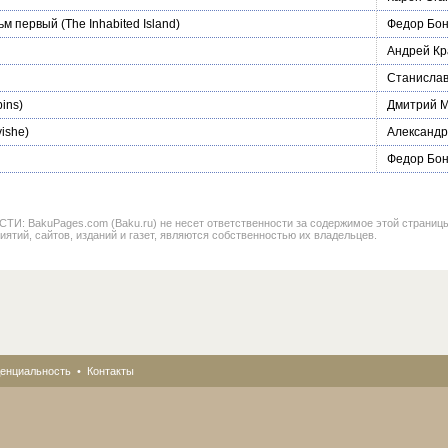
ьм первый
(The Inhabited Island)
Федор Бон
Андрей Кр
Станислав
ins)
Дмитрий 
vishe)
Александр
Федор Бон
BakuPages.com (Baku.ru) не несет ответственности за содержимое этой страницы. В
иятий, сайтов, изданий и газет, являются собственностью их владельцев.
енциальность
•
Контакты