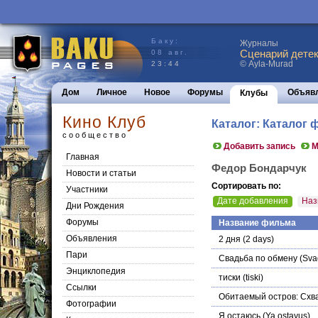
Баку:
Журналы
Сценарий детек
08 авг.
© Ayla-Murad
23:44
Дом
Личное
Новое
Форумы
Объяв
Клубы
Кино Клуб
Каталог: Каталог
сообщество
Добавить запись
М
Главная
Федор Бондарчук
Новости и статьи
Сортировать по:
Участники
Дате добавления
Наз
Дни Рождения
Форумы
Название фильма
Объявления
2 дня
(2 days)
Пари
Свадьба по обмену
(Sva
Энциклопедия
тиски
(tiski)
Cсылки
Обитаемый остров: Схв
Фотографии
Я остаюсь
(Ya ostayus)