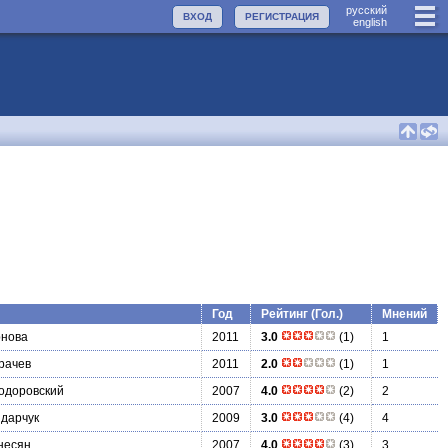
руccкий
ВХОД
РЕГИСТРАЦИЯ
english
Год
Рейтинг (Гол.)
Мнений
рнова
2011
3.0
(1)
1
рачев
2011
2.0
(1)
1
одоровский
2007
4.0
(2)
2
дарчук
2009
3.0
(4)
4
несян
2007
4.0
(3)
3