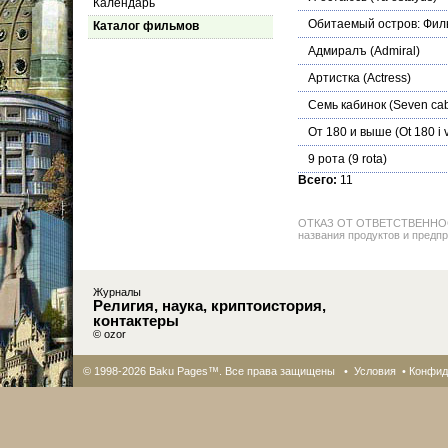
Календарь
Обитаемый остров: Фил
Каталог фильмов
Адмиралъ
(Admiral)
Артистка
(Actress)
Семь кабинок
(Seven cab
От 180 и выше
(Ot 180 i 
9 рота
(9 rota)
Всего:
11
ОТКАЗ ОТ ОТВЕТСТВЕННОСТИ: 
названия продуктов и предпр
Журналы
Религия, наука, криптоистория,
контактеры
© ozor
© 1998-2026 Baku Pages™. Все права защищены •
Условия
•
Конфид