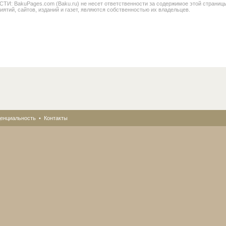
BakuPages.com (Baku.ru) не несет ответственности за содержимое этой страницы. В
иятий, сайтов, изданий и газет, являются собственностью их владельцев.
енциальность
•
Контакты