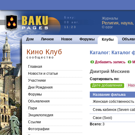
Баку:
Журналы
Религия, наука,
08 авг.
© ozor
11:23
Дом
Личное
Новое
Форумы
Объяв
Клубы
Кино Клуб
Каталог: Каталог
сообщество
Добавить запись
М
Главная
Дмитрий Месхиев
Новости и статьи
Сортировать по:
Участники
Дате добавления
Наз
Дни Рождения
Форумы
Название фильма
Объявления
Женская собственность
Пари
Семь кабинок
(Seven cab
Энциклопедия
Свои
(Svoi)
Cсылки
Всего:
3
Фотографии