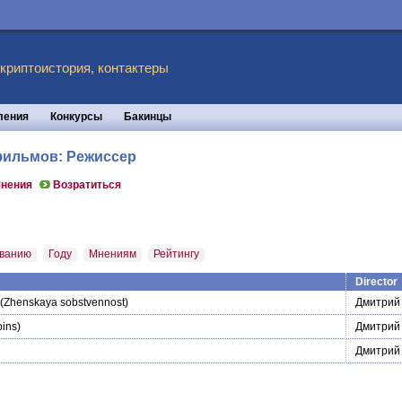
 криптоистория, контактеры
ления
Конкурсы
Бакинцы
 фильмов: Режиссер
нения
Возратиться
ванию
Году
Мнениям
Рейтингу
Director
(Zhenskaya sobstvennost)
Дмитрий
ins)
Дмитрий
Дмитрий