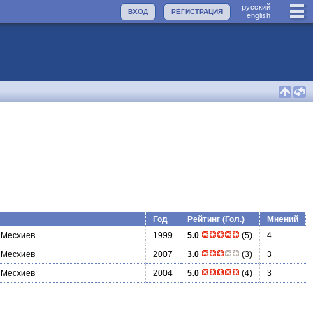
руccкий
ВХОД
РЕГИСТРАЦИЯ
english
Год
Рейтинг (Гол.)
Мнений
 Месхиев
1999
5.0
(5)
4
 Месхиев
2007
3.0
(3)
3
 Месхиев
2004
5.0
(4)
3