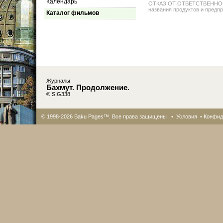
Календарь
ОТКАЗ ОТ ОТВЕТСТВЕННОСТИ: 
названия продуктов и предпр
Каталог фильмов
Журналы
Бахмут. Продолжение.
© SIG338
© 1998-2026 Baku Pages™. Все права защищены •
Условия
•
Конфид