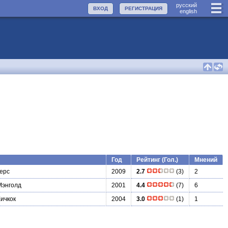
руccкий
ВХОД
РЕГИСТРАЦИЯ
english
Год
Рейтинг (Гол.)
Мнений
ерс
2009
2.7
(3)
2
Мэнголд
2001
4.4
(7)
6
ичкок
2004
3.0
(1)
1