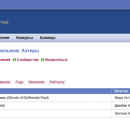
тка)
ления
Конкурсы
Бакинцы
 фильмов: Актеры
нения
Сообщество
Возратиться
ванию
Году
Мнениям
Рейтингу
Director
жек
(Ghosts of Girlfriends Past)
Марк Уот
ld)
Джеймс 
Энтони Х