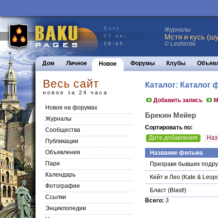
Баку:
Журналы
Мстя и кусь (шу
07 авг.
© Leshinski
19:45
Дом
Личное
Форумы
Клубы
Объяв
Новое
Весь сайт
Каталог: Каталог
новое за 24 часа
Добавить запись
М
Новое на форумах
Брекин Мейер
Журналы
Сортировать по:
Сообщества
Дате добавления
Наз
Публикации
Объявления
Название фильма
Пари
Призраки бывших подру
Календарь
Кейт и Лео
(Kate & Leopo
Фотографии
Бласт
(Blast!)
Ссылки
Всего:
3
Энциклопедии