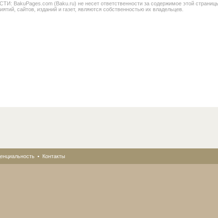
BakuPages.com (Baku.ru) не несет ответственности за содержимое этой страницы. В
иятий, сайтов, изданий и газет, являются собственностью их владельцев.
енциальность
•
Контакты