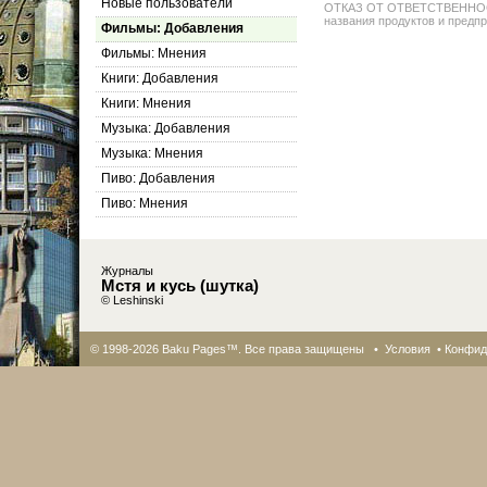
Новые пользователи
ОТКАЗ ОТ ОТВЕТСТВЕННОСТИ: 
названия продуктов и предпр
Фильмы: Добавления
Фильмы: Мнения
Книги: Добавления
Книги: Мнения
Музыка: Добавления
Музыка: Мнения
Пиво: Добавления
Пиво: Мнения
Журналы
Мстя и кусь (шутка)
© Leshinski
© 1998-2026 Baku Pages™. Все права защищены •
Условия
•
Конфид