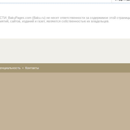
BakuPages.com (Baku.ru) не несет ответственности за содержимое этой страницы. В
иятий, сайтов, изданий и газет, являются собственностью их владельцев.
енциальность
•
Контакты