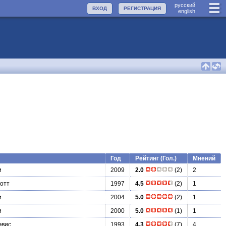
руccкий
ВХОД
РЕГИСТРАЦИЯ
english
Год
Рейтинг (Гол.)
Мнений
и
2009
2.0
(2)
2
отт
1997
4.5
(2)
1
и
2004
5.0
(2)
1
и
2000
5.0
(1)
1
эвис
1993
4.3
(7)
4