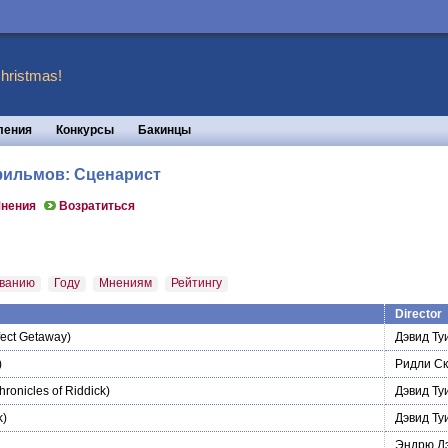
hristmas!
ления
Конкурсы
Бакинцы
 фильмов: Сценарист
нения
Возратиться
ванию
Году
Мнениям
Рейтингу
Director
fect Getaway)
Дэвид Ту
)
Ридли Ск
ronicles of Riddick)
Дэвид Ту
k)
Дэвид Ту
Эндрю Д