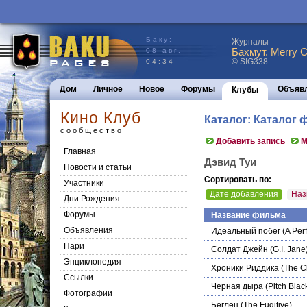
Баку:
Журналы
Бахмут. Merry C
08 авг.
© SIG338
04:34
Дом
Личное
Новое
Форумы
Объяв
Клубы
Кино Клуб
Каталог: Каталог
сообщество
Добавить запись
М
Главная
Дэвид Туи
Новости и статьи
Сортировать по:
Участники
Дате добавления
Наз
Дни Рождения
Форумы
Название фильма
Объявления
Идеальный побег
(A Per
Пари
Солдат Джейн
(G.I. Jane
Энциклопедия
Хроники Риддика
(The Ch
Cсылки
Черная дыра
(Pitch Blac
Фотографии
Беглец
(The Fugitive)