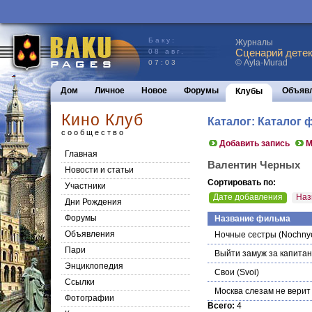
Баку:
Журналы
Сценарий детек
08 авг.
© Ayla-Murad
07:03
Дом
Личное
Новое
Форумы
Объяв
Клубы
Кино Клуб
Каталог: Каталог
сообщество
Добавить запись
М
Главная
Валентин Черных
Новости и статьи
Сортировать по:
Участники
Дате добавления
Наз
Дни Рождения
Форумы
Название фильма
Объявления
Ночные сестры
(Nochnye
Пари
Выйти замуж за капита
Энциклопедия
Свои
(Svoi)
Cсылки
Москва слезам не верит
Фотографии
Всего:
4