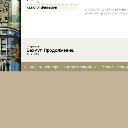
Календарь
Каталог фильмов
ОТКАЗ ОТ ОТВЕТСТВЕННОСТИ: 
названия продуктов и предпр
Журналы
Бахмут. Продолжение.
© SIG338
© 1998-2026 Baku Pages™. Все права защищены •
Условия
•
Конфид