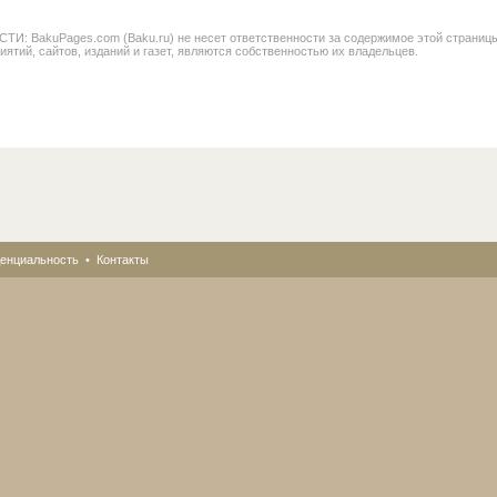
BakuPages.com (Baku.ru) не несет ответственности за содержимое этой страницы. В
иятий, сайтов, изданий и газет, являются собственностью их владельцев.
енциальность
•
Контакты