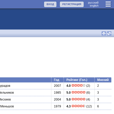
руccкий
ВХОД
РЕГИСТРАЦИЯ
english
Год
Рейтинг (Гол.)
Мнений
урадов
2007
4.0
(2)
2
Мельников
1985
5.0
(6)
3
Месхиев
2004
5.0
(4)
3
 Меньшов
1979
4.3
(12)
6