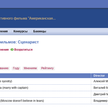
тивного фильма "Американская...
ления
Конкурсы
Бакинцы
 фильмов: Сценарист
нения
Возратиться
ванию
Году
Мнениям
Рейтингу
Director
 syostry)
Алексей М
на
(marry with captain)
Виталий 
Дмитрий 
(Moscow doesn't believe in tears)
Владимир