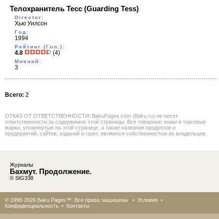
Телохранитель Тесс
(Guarding Tess)
Director:
Хью Уилсон
Год:
1994
Рейтинг (Гол.):
4.8
(4)
Мнений:
3
Всего:
2
ОТКАЗ ОТ ОТВЕТСТВЕННОСТИ: BakuPages.com (Baku.ru) не несет
ответственности за содержимое этой страницы. Все товарные знаки и торговые
марки, упомянутые на этой странице, а также названия продуктов и
предприятий, сайтов, изданий и газет, являются собственностью их владельцев.
Журналы
Бахмут. Продолжение.
© SIG338
© 1998-2026 Baku Pages™. Все права защищены •
Условия
•
Конфиденциальность
•
Контакты