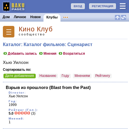
ВХОД
РЕГИСТРАЦИЯ
Дом
Личное
Новое
Клубы
Кино Клуб
сообщество
Каталог: Каталог фильмов: Сценарист
Добавить запись
Мнения
Возратиться
Хью Уилсон
Сортировать по:
Дате добавления
Названию
Году
Мнениям
Рейтингу
Взрыв из прошлого
(Blast from the Past)
Director:
Хью Уилсон
Год:
1999
Рейтинг (Гол.):
5.0
(3)
Мнений:
1