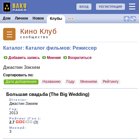
ВХОД
РЕГИСТРАЦИЯ
Дом
Личное
Новое
Клубы
Кино Клуб
сообщество
Каталог: Каталог фильмов: Режиссер
Добавить запись
Мнения
Возратиться
Джастин Зэкхем
Сортировать по:
Дате добавления
Названию
Году
Мнениям
Рейтингу
Большая свадьба
(The Big Wedding)
Director:
Джастин Зэкхем
Год:
2013
Рейтинг (Гол.):
2.7
(3)
Мнений:
3