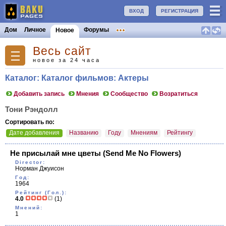
ВХОД
РЕГИСТРАЦИЯ
Дом
Личное
Форумы
Новое
Весь сайт
новое за 24 часа
Каталог: Каталог фильмов: Актеры
Добавить запись
Мнения
Сообщество
Возратиться
Тони Рэндолл
Сортировать по:
Дате добавления
Названию
Году
Мнениям
Рейтингу
Не присылай мне цветы
(Send Me No Flowers)
Director:
Норман Джуисон
Год:
1964
Рейтинг (Гол.):
4.0
(1)
Мнений:
1