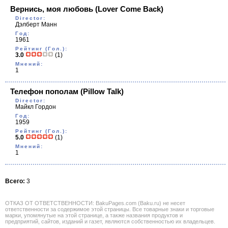
Вернись, моя любовь
(Lover Come Back)
Director:
Дэлберт Манн
Год:
1961
Рейтинг (Гол.):
3.0
(1)
Мнений:
1
Телефон пополам
(Pillow Talk)
Director:
Майкл Гордон
Год:
1959
Рейтинг (Гол.):
5.0
(1)
Мнений:
1
Всего:
3
ОТКАЗ ОТ ОТВЕТСТВЕННОСТИ: BakuPages.com (Baku.ru) не несет
ответственности за содержимое этой страницы. Все товарные знаки и торговые
марки, упомянутые на этой странице, а также названия продуктов и
предприятий, сайтов, изданий и газет, являются собственностью их владельцев.