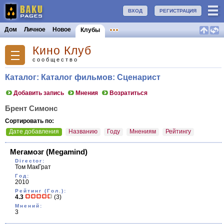
ВХОД
РЕГИСТРАЦИЯ
Дом
Личное
Новое
Клубы
Кино Клуб
сообщество
Каталог: Каталог фильмов: Сценарист
Добавить запись
Мнения
Возратиться
Брент Симонс
Сортировать по:
Дате добавления
Названию
Году
Мнениям
Рейтингу
Мегамозг
(Megamind)
Director:
Том МакГрат
Год:
2010
Рейтинг (Гол.):
4.3
(3)
Мнений:
3