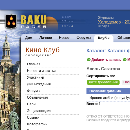
Баку:
Журналы
Холодомор - 20
07 авг.
© tvlyu
15:24
Дом
Личное
Новое
Форумы
Объяв
Клубы
Кино Клуб
Каталог: Каталог
сообщество
Добавить запись
М
Главная
Асель Сагатова
Новости и статьи
Сортировать по:
Участники
Дате добавления
Наз
Дни Рождения
Форумы
Название фильма
Объявления
Ирония любви
(Ironya ly
Всего:
1
Пари
Энциклопедия
ОТКАЗ ОТ ОТВЕТСТВЕННОСТИ: 
Cсылки
названия продуктов и предпр
Фотографии