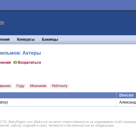
26
ления
Конкурсы
Бакинцы
 фильмов: Актеры
нения
Возратиться
ванию
Году
Мнениям
Рейтингу
Director
ubvy)
Александ
BakuPages.com (Baku.ru) не несет ответственности за содержимое этой страницы. В
иятий, сайтов, изданий и газет, являются собственностью их владельцев.