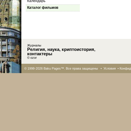
Календарь
Каталог фильмов
Журналы
Религия, наука, криптоистория,
контактеры
© ozor
© 1998-2026 Baku Pages™. Все права защищены •
Условия
•
Конфид