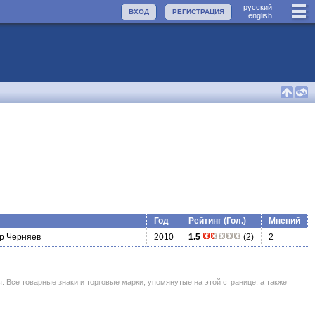
руccкий
ВХОД
РЕГИСТРАЦИЯ
english
Год
Рейтинг (Гол.)
Мнений
р Черняев
2010
1.5
(2)
2
се товарные знаки и торговые марки, упомянутые на этой странице, а также