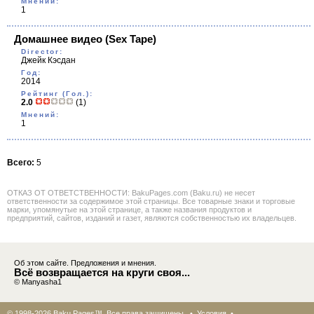
Мнений:
1
Домашнее видео
(Sex Tape)
Director:
Джейк Кэсдан
Год:
2014
Рейтинг (Гол.):
2.0
(1)
Мнений:
1
Всего:
5
ОТКАЗ ОТ ОТВЕТСТВЕННОСТИ: BakuPages.com (Baku.ru) не несет
ответственности за содержимое этой страницы. Все товарные знаки и торговые
марки, упомянутые на этой странице, а также названия продуктов и
предприятий, сайтов, изданий и газет, являются собственностью их владельцев.
Об этом сайте. Предложения и мнения.
Всё возвращается на круги своя...
© Manyasha1
© 1998-2026 Baku Pages™. Все права защищены •
Условия
•