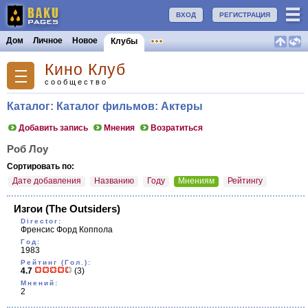
ВХОД
РЕГИСТРАЦИЯ
Дом
Личное
Новое
Клубы
Кино Клуб
сообщество
Каталог: Каталог фильмов: Актеры
Добавить запись
Мнения
Возратиться
Роб Лоу
Сортировать по:
Дате добавления
Названию
Году
Мнениям
Рейтингу
Изгои
(The Outsiders)
Director:
Френсис Форд Коппола
Год:
1983
Рейтинг (Гол.):
4.7
(3)
Мнений:
2