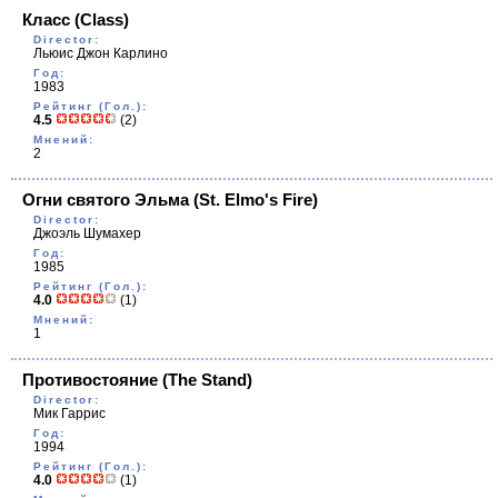
Класс
(Class)
Director:
Льюис Джон Карлино
Год:
1983
Рейтинг (Гол.):
4.5
(2)
Мнений:
2
Огни святого Эльма
(St. Elmo's Fire)
Director:
Джоэль Шумахер
Год:
1985
Рейтинг (Гол.):
4.0
(1)
Мнений:
1
Противостояние
(The Stand)
Director:
Мик Гаррис
Год:
1994
Рейтинг (Гол.):
4.0
(1)