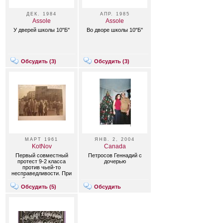
ДЕК. 1984
АПР. 1985
Assole
Assole
У дверей школы 10"Б"
Во дворе школы 10"Б"
Обсудить (
3
)
Обсудить (
3
)
МАРТ 1961
ЯНВ. 2, 2004
KotNov
Canada
Первый совместный
Петросов Геннадий с
протест 9-2 класса
дочерью
против чьей-то
несправедливости. При
разбирательтве кто-то
струсил и отрицал своё
Обсудить (
5
)
Обсудить
участие, но фотография
подвела.