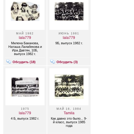
МАЙ 1982
ИЮНЬ 1981
lala779
lala779
Милена Баканова,
9Б, выпуск 1982 г.
Наташа Лалабекова и
Ира Давтян, 10Б,
выпуск 1982 г.
Обсудить (
18
)
Обсудить (
3
)
1975
МАЙ 16, 1984
lala779
Tamila
4 Б, выпуск 1982 г.
Как давно это было... 9-
й класс, выпуск 1985
года