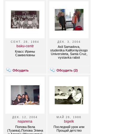
СЕНТ. 28, 1984
ДЕК. 3, 2004
baku-centr
Asli Samadova,
studentka Kaliforniyskogo
Класс Ирины
Universiteta, Santa Cruz,
Самвеловны
vystavka rabot
Обсудить
Обсудить (
2
)
ДЕК. 12, 2004
МАЙ 26, 1986
najarena
bigelk
Попова Вела
Последний урок или
(Туаева),Попова Элина
Прощай детство