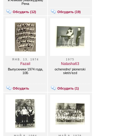
и Алиева (Махмудова)
Рена
Обсудить (
12
)
Обсудить (
19
)
ЯНВ. 13, 1974
1975
Fazail
Natasha63
Выпускники 1974 года,
ocheredno' pionerski
10Б
slet/s'ezd
Обсудить
Обсудить (
1
)