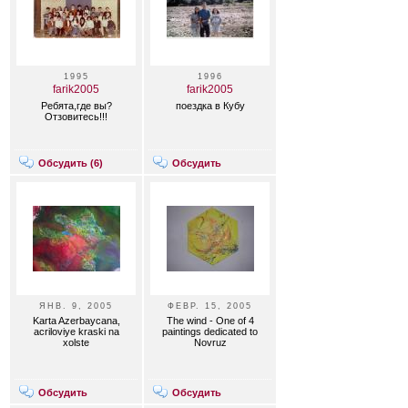
1995
1996
farik2005
farik2005
Ребята,где вы?
поездка в Кубу
Отзовитесь!!!
Обсудить (
6
)
Обсудить
ЯНВ. 9, 2005
ФЕВР. 15, 2005
Karta Azerbaycana,
The wind - One of 4
acriloviye kraski na
paintings dedicated to
xolste
Novruz
Обсудить
Обсудить