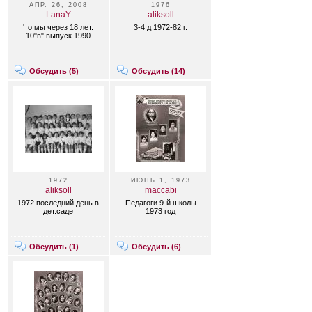
АПР. 26, 2008
1976
LanaY
aliksoll
'то мы через 18 лет.
3-4 д 1972-82 г.
10"в" выпуск 1990
Обсудить (
5
)
Обсудить (
14
)
1972
ИЮНЬ 1, 1973
aliksoll
maccabi
1972 последний день в
Педагоги 9-й школы
дет.саде
1973 год
Обсудить (
1
)
Обсудить (
6
)