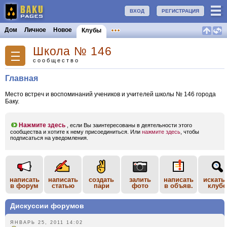
ВХОД
РЕГИСТРАЦИЯ
Дом
Личное
Новое
Клубы
Школа № 146
сообщество
Главная
Место встреч и воспоминаний учеников и учителей школы № 146 города
Баку.
Нажмите здесь
, если Вы заинтересованы в деятельности этого
сообщества и хотите к нему присоединиться. Или
нажмите здесь
, чтобы
подписаться на уведомления.
написать
написать
создать
залить
написать
искать
в форум
статью
пари
фото
в объяв.
клубе
Дискуссии форумов
ЯНВАРЬ 25, 2011 14:02