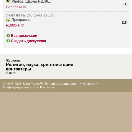
Photos: Школа №146...
(
1
)
Genechka ®
СЕНТЯБРЬ 28, 2008 19:10
Прекрасно
(
11
)
e1000-al ®
Все дискуссии
Создать дискуссию
Журналы
Религия, наука, криптоистория,
контактеры
© ozor
© 1998-2026 Baku Pages™. Все права защищены •
Условия
•
Конфиденциальность
•
Контакты