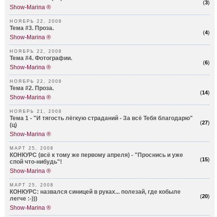
(
3
)
Show-Marina ®
НОЯБРЬ 22, 2008
Тема #3. Проза.
(
4
)
Show-Marina ®
НОЯБРЬ 22, 2008
Тема #4. Фотографии.
(
6
)
Show-Marina ®
НОЯБРЬ 22, 2008
Тема #2. Проза.
(
14
)
Show-Marina ®
НОЯБРЬ 21, 2008
Тема 1 - "И тягость лёгкую страданий - За всё Тебя благодарю"
(
27
)
(ц)
Show-Marina ®
МАРТ 25, 2008
КОНКУРС (всё к тому же первому апреля) - "Проснись и уже
(
15
)
спой что-нибудь"!
Show-Marina ®
МАРТ 25, 2008
КОНКУРС: назвался синицей в руках... полезай, где кобыле
(
20
)
легче :-)))
Show-Marina ®