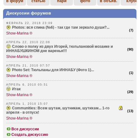
в форум
статью
пари
фото
в объяв.
клубе
Дискуссии форумов
ФЕВРАЛЬ 22, 2018 23:09
Photos: вся спина (№6) - так где там зеркало души?...
(
7
)
Show-Marina ®
АПРЕЛЬ 22, 2010 22:06
Слово о полку из двух Игорей, тюльпановой мозаике и
(
90
)
ИННАБУШКИНОМ дне варенья!!!
Show-Marina ®
АПРЕЛЬ 21, 2010 07:57
Photo Set: Tюльпаны для ИННАБУ (Фото 1)...
(
1
)
Show-Marina ®
АПРЕЛЬ 6, 2010 05:51
Итак
(
29
)
Show-Marina ®
АПРЕЛЬ 1, 2010 15:07
Communities: Всем шутам, шутникам, шутихам... 1-го
(
13
)
апреля - в отпуск!
Show-Marina ®
Все дискуссии
Создать дискуссию