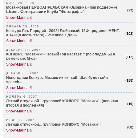
МАРТ 25, 2008
Мозайковая ПЕРВОАПРЕЛЬСКАЯ Юморина - при поддержке
(
23
)
Школы Фотографии и Клуба "Фотографы"
Show-Marina ®
ЯНВАРЬ 29, 2008
Конкурс Лит. Пародий - 2008! Любовный: 13Ф - родился МЕНТ,
(
103
)
а 14Ф (в честь этого) - Valentine's День.
Show-Marina ®
ДЕКАБРЬ 28, 2007
КОНКУРС "Мозаики"-"Новый Год настаёт.." (по следам Б/П/
(
112
)
ременских М-ов)
Show-Marina ®
ДЕКАБРЬ 5, 2007
Новогодний Конкурс Мозаик-ик-ик--ки!!! Щас будет мАя
(
188
)
speech...
Show-Marina ®
НОЯБРЬ 6, 2007
Летний отпускной... групповой КОНКУРС "Мозаики"! (попытка
(
19
)
вторая и последняя)
Show-Marina ®
ИЮЛЬ 19, 2007
Летний отпускной... групповой КОНКУРС "Мозаики"!
(
88
)
Show-Marina ®