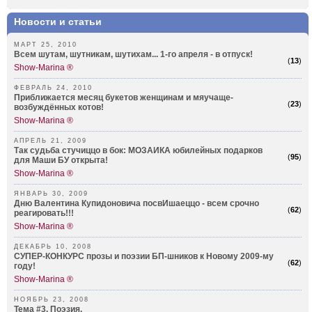
Новости и статьи
МАРТ 25, 2010
Всем шутам, шутникам, шутихам... 1-го апреля - в отпуск!
(
13
)
Show-Marina ®
ФЕВРАЛЬ 24, 2010
Приближается месяц букетов женщинам и мяучаще-
(
23
)
возбуждённых котов!
Show-Marina ®
АПРЕЛЬ 21, 2009
Так судьба стучиццо в бок: МОЗАИКА юбилейных подарков
(
95
)
для Маши БУ открыта!
Show-Marina ®
ЯНВАРЬ 30, 2009
Дню Валентина Купидоновича посвИшаеццо - всем срочно
(
62
)
реагировать!!!
Show-Marina ®
ДЕКАБРЬ 10, 2008
СУПЕР-КОНКУРС прозы и поэзии БП-шников к Новому 2009-му
(
62
)
годy!
Show-Marina ®
НОЯБРЬ 23, 2008
Тема #3. Поэзия.