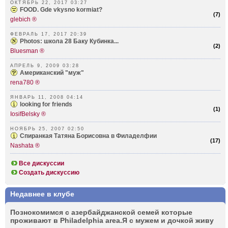
ОКТЯБРЬ 22, 2017 03:27
FOOD. Gde vkysno kormiat?
(
7
)
glebich ®
ФЕВРАЛЬ 17, 2017 20:39
Photos: школа 28 Баку Кубинка...
(
2
)
Bluesman ®
АПРЕЛЬ 9, 2009 03:28
Американский "муж"
rena780 ®
ЯНВАРЬ 11, 2008 04:14
looking for friends
(
1
)
IosifBelsky ®
НОЯБРЬ 25, 2007 02:50
Спиранкая Татяна Борисовна в Филаделфии
(
17
)
Nashata ®
Все дискуссии
Создать дискуссию
Недавнее в клубе
Позно­комимся с азерб­айджанской семей которые
проживают в Phila­delphia area.Я с мужем и дочкой живу