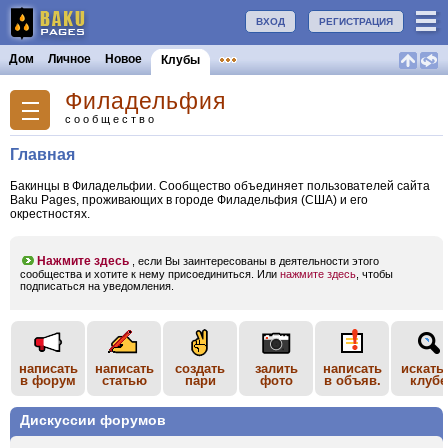
ВХОД
РЕГИСТРАЦИЯ
Дом
Личное
Новое
Клубы
Филадельфия
сообщество
Главная
Бакинцы в Филадельфии. Сообщество объединяет пользователей сайта
Baku Pages, проживающих в городе Филадельфия (США) и его
окрестностях.
Нажмите здесь
, если Вы заинтересованы в деятельности этого
сообщества и хотите к нему присоединиться. Или
нажмите здесь
, чтобы
подписаться на уведомления.
написать
написать
создать
залить
написать
искать
в форум
статью
пари
фото
в объяв.
клубе
Дискуссии форумов