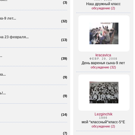
(
3
)
Наш дружный класс
обсуждение (2)
-9 лет...
(
32
)
на 23 февраля...
(
13
)
kracavica
..
(
39
)
ФЕВР. 29, 2008
День варенья сына-9 лет
обсуждение (32)
...
(
9
)
!...
(
9
)
Lezginchik
(
14
)
1986
мой *классный*класс-5*Е
обсуждение (2)
(
7
)