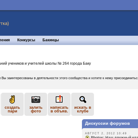
тка)
ления
Конкурсы
Бакинцы
аний учеников и учителей школы № 264 города Баку
и Вы заинтересованы в деятельности этого сообщества и хотите к нему присоединить
создать
залить
написать
искать в
пари
фото
в объяв.
клубе
Дискуссии форумов
АВГУСТ 2, 2012 10:49
Photos: Наш дружный клас