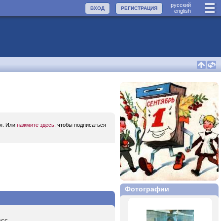
руccкий
ВХОД
РЕГИСТРАЦИЯ
english
ся. Или
нажмите здесь
, чтобы подписаться
Фотографии
с...