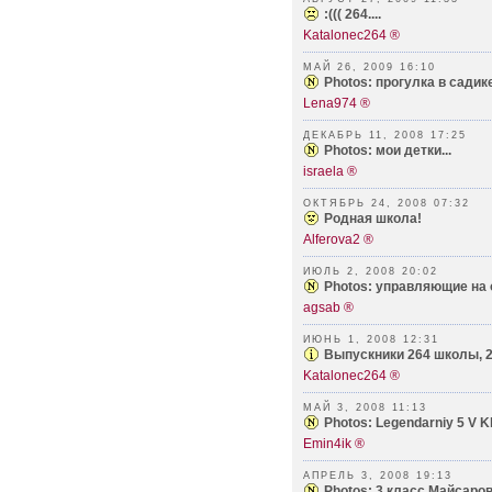
:((( 264....
Katalonec264 ®
МАЙ 26, 2009 16:10
Photos: прогулка в садик
Lena974 ®
ДЕКАБРЬ 11, 2008 17:25
Photos: мои детки...
israela ®
ОКТЯБРЬ 24, 2008 07:32
Родная школа!
Alferova2 ®
ИЮЛЬ 2, 2008 20:02
Photos: управляющие на о
agsab ®
ИЮНЬ 1, 2008 12:31
Выпускники 264 школы, 20
Katalonec264 ®
МАЙ 3, 2008 11:13
Photos: Legendarniy 5 V Kl
Emin4ik ®
АПРЕЛЬ 3, 2008 19:13
Photos: 3 класс Майсарово