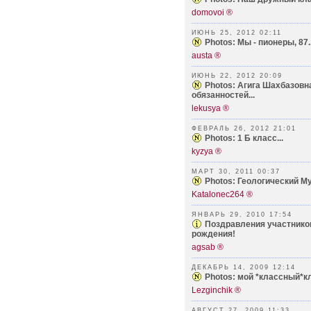
domovoi ®
ИЮНЬ 25, 2012 02:11
Photos: Мы - пионеры, 87..
austa ®
ИЮНЬ 22, 2012 20:09
Photos: Агига Шахбазовн
обязанностей...
lekusya ®
ФЕВРАЛЬ 26, 2012 21:01
Photos: 1 Б класс...
kyzya ®
МАРТ 30, 2011 00:37
Photos: Геологический Муз
Katalonec264 ®
ЯНВАРЬ 29, 2010 17:54
Поздравления участнико
рождения!
agsab ®
ДЕКАБРЬ 14, 2009 12:14
Photos: мой *классный*кл
Lezginchik ®
АВГУСТ 27, 2009 11:33