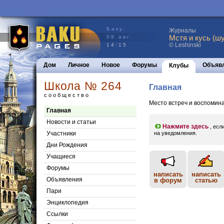
Баку:
Журналы
Мстя и кусь (шу
09 авг.
© Leshinski
14:15
Дом
Личное
Новое
Форумы
Объяв
Клубы
Школа № 264
Главная
сообщество
Место встреч и воспомин
Главная
Новости и статьи
Нажмите здесь
, есл
Участники
на уведомления.
Дни Рождения
Учащиеся
Форумы
написать
написать
Объявления
в форум
статью
Пари
Энциклопедия
Cсылки