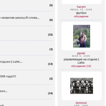
(
5
)
hanym
ИЮНЬ 10, 2008
футбол
обсуждение
е напротив школы.Я-слева...
(
6
)
(
15
)
(
3
)
agsab
МАЙ 4, 2008
управляющие на отдыхе:)
тдыхе:) Lahic...
Lahic
(
13
)
обсуждение (13)
08 года!!!!
(
2
)
ass...
(
14
)
domovoi
й...
АПР. 1988