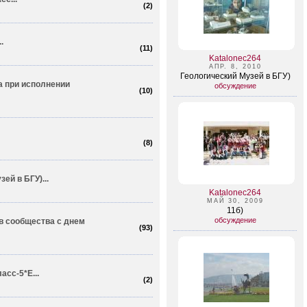
(
2
)
.
(
11
)
Katalonec264
АПР. 8, 2010
Геологический Музей в БГУ)
а при исполнении
обсуждение
(
10
)
(
8
)
ей в БГУ)...
Katalonec264
МАЙ 30, 2009
11б)
обсуждение
в сообщества с днем
(
93
)
асс-5*Е...
(
2
)