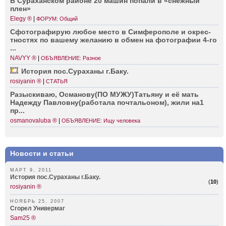
В Сурах­анском районе 20 машин попали в «снежный
плен»
Elegy ®
|
ФОРУМ: Общий
Сфото­графирую любое место в Симфе­рополе и окрес­
тностях по вашему желанию в обмен на фотог­рафии 4-го
...
NAVYY ®
|
ОБЪЯВЛЕНИЕ: Разное
История пос.С­ураханы г.Баку.
rosiyanin ®
|
СТАТЬЯ
Разыс­киваю, Осман­ову(ПО МУЖУ)­Татьяну и её мать
Надежду Павло­вну(работала почта­льоном), жили на1
пр...
osmanovaluba ®
|
ОБЪЯВЛЕНИЕ: Ищу человека
Новости и статьи
МАРТ 9, 2011
История пос.Сураханы г.Баку.
(
10
)
rosiyanin ®
НОЯБРЬ 25, 2007
Сгорел Универмаг
Sam25 ®