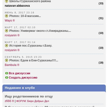
Школы Сураханского района
(
33
)
natavan abbasova
ИЮНЬ 8, 2017 23:16
Photos: 10-й магазин...
(
31
)
Ways ®
МАРТ 17, 2017 02:10
Photos: Универмаг около ст.Амираджаны....
(
10
)
rosiyanin ®
МАРТ 17, 2017 01:14
История пос.Сураханы г.Баку.
(
10
)
rosiyanin ®
СЕНТЯБРЬ 5, 2015 15:23
Photos: Едем в Ени-Сураханы!!!!...
(
18
)
Bambula ®
Все дискуссии
Создать дискуссию
Недавнее в клубе
Ищу родст­венников по отцу
z666 ®
|
ФОРУМ: Бюро Добрых Дел