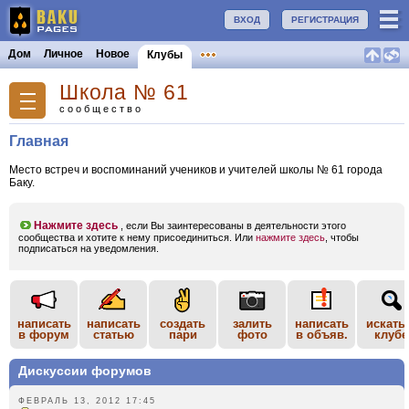
ВХОД
РЕГИСТРАЦИЯ
Дом
Личное
Новое
Клубы
Школа № 61
сообщество
Главная
Место встреч и воспоминаний учеников и учителей школы № 61 города
Баку.
Нажмите здесь
, если Вы заинтересованы в деятельности этого
сообщества и хотите к нему присоединиться. Или
нажмите здесь
, чтобы
подписаться на уведомления.
написать
написать
создать
залить
написать
искать
в форум
статью
пари
фото
в объяв.
клубе
Дискуссии форумов
ФЕВРАЛЬ 13, 2012 17:45