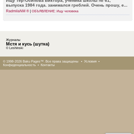
Ищу Тер-О­сипова Виктора, ученика школы № 61,
выпуска 1984 года. занимался греблей. Очень прошу, е...
RadmilaNM ®
|
ОБЪЯВЛЕНИЕ: Ищу человека
Журналы
Мстя и кусь (шутка)
© Leshinski
© 1998-2026 Baku Pages™. Все права защищены •
Условия
•
Конфиденциальность
•
Контакты