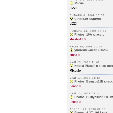
вЯсна
LiZZi
ЯНВАРЬ 6, 2009 13:38
С Новым Годом!!!
LiZZi
НОЯБРЬ 14, 2008 15:51
Photos: 10А класс...
shashi-13 ®
ИЮЛЬ 29, 2008 11:05
учителя нашей школы
firusa ®
МАЙ 23, 2008 11:00
Илона (Лиззи) с днем рож
Mixaulo
МАЙ 13, 2008 23:32
Photos: Выпуск11Б класса
Lenco ®
МАЙ 13, 2008 08:14
Photos: Выпускной 11Б кл
Lenco ®
АПРЕЛЬ 21, 2008 09:10
Photos: 4 "Г" 1987 год...