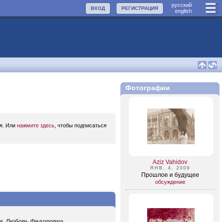
руccкий
ВХОД
РЕГИСТРАЦИЯ
english
Фотографии
ся. Или
нажмите здесь
, чтобы подписаться
Aziz Vahidov
ЯНВ. 4, 2009
Прошлое и будущее
обсуждение
ук. Любовь Федоровна...