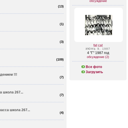
обсуждение
(
13
)
(
1
)
(
3
)
fat cat
ИЮНЬ 9, 1987
4 "Г" 1987 год
обсуждение (2)
(
109
)
Все фото
Загрузить
дением !!!
(
7
)
 школа 267...
(
7
)
асса школа 267...
(
4
)