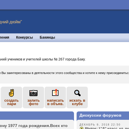
дний дюйм"
ления
Конкурсы
Бакинцы
ний учеников и учителей школы № 267 города Баку.
и Вы заинтересованы в деятельности этого сообщества и хотите к нему присоединить
создать
залить
написать
искать в
пари
фото
в объяв.
клубе
Дискуссии форумов
ну 1977 года рожде­ния.Всех кто
ДЕКАБРЬ 9, 2018 22:50
Photos: 1"Д" класс, кл. р