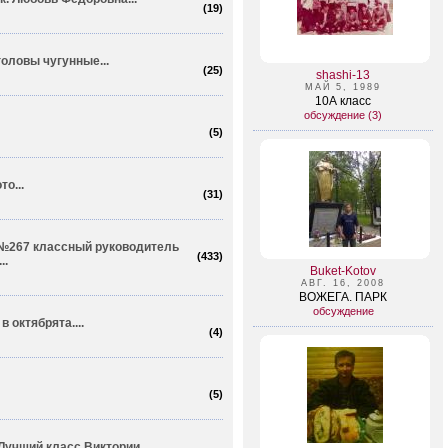
(
19
)
оловы чугунные...
(
25
)
shashi-13
МАЙ 5, 1989
10А класс
обсуждение (3)
(
5
)
о...
(
31
)
 №267 классный руководитель
(
433
)
..
Buket-Kotov
АВГ. 16, 2008
ВОЖЕГА. ПАРК
обсуждение
в октябрята....
(
4
)
(
5
)
 Лучший класс Виктории