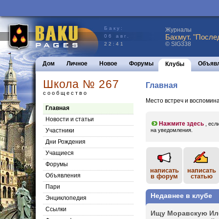
Баку:
Журналы
Бахмут. "После
06 авг.
© SIG338
22:41
Дом
Личное
Новое
Форумы
Объяв
Клубы
Школа № 267
Главная
сообщество
Место встреч и воспомина
Главная
Новости и статьи
Нажмите здесь
, есл
Участники
на уведомления.
Дни Рождения
Учащиеся
Форумы
написать
написать
Объявления
в форум
статью
Пари
Недавнее в клубе
Энциклопедия
Cсылки
Ищу Моравскую Ило