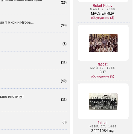
(
26
)
Buket-Kotov
МАРТ 2, 2008
МАСЛЕНИЦА
обсуждение (3)
р 4 мкрн и Игорь...
(
99
)
(
8
)
(
11
)
fat cat
МАЙ 20, 1985
3 'Г'
обсуждение (5)
(
49
)
ныне институт
(
11
)
(
9
)
fat cat
ФЕВР. 27, 1984
2 "Г" 1984 год