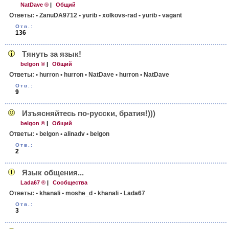
NatDave ®
|
Общий
Ответы:
• ZanuDA9712
• yurib
• xolkovs-rad
• yurib
• vagant
Отв.:
136
Тянуть за язык!
belgon ®
|
Общий
Ответы:
• hurron
• hurron
• NatDave
• hurron
• NatDave
Отв.:
9
Изъясняйтесь по-русски, братия!)))
belgon ®
|
Общий
Ответы:
• belgon
• alinadv
• belgon
Отв.:
2
Язык общения...
Lada67 ®
|
Сообщества
Ответы:
• khanali
• moshe_d
• khanali
• Lada67
Отв.:
3