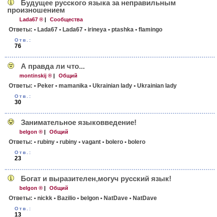
Будущее русского языка за неправильным
произношением
Lada67 ®
|
Сообщества
Ответы:
• Lada67
• Lada67
• irineya
• ptashka
• flamingo
Отв.:
76
А правда ли что...
montinskij ®
|
Общий
Ответы:
• Peker
• mamanika
• Ukrainian lady
• Ukrainian lady
Отв.:
30
Занимательное языковведение!
belgon ®
|
Общий
Ответы:
• rubiny
• rubiny
• vagant
• bolero
• bolero
Отв.:
23
Богат и выразителен,могуч русский язык!
belgon ®
|
Общий
Ответы:
• nickk
• Bazilio
• belgon
• NatDave
• NatDave
Отв.:
13