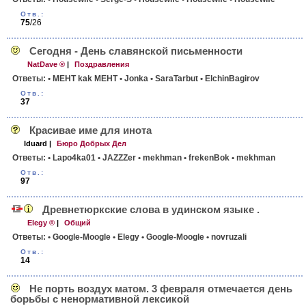
Отв.:
75
/26
Сегодня - День славянской письменности
NatDave ®
|
Поздравления
Ответы:
• MEHT kak MEHT
• Jonka
• SaraTarbut
• ElchinBagirov
Отв.:
37
Красивае име для инота
Iduard
|
Бюро Добрых Дел
Ответы:
• Lapo4ka01
• JAZZZer
• mekhman
• frekenBok
• mekhman
Отв.:
97
Древнетюркские слова в удинском языке .
Elegy ®
|
Общий
Ответы:
• Google-Moogle
• Elegy
• Google-Moogle
• novruzali
Отв.:
14
Не порть воздух матом. 3 февраля отмечается день
борьбы с ненормативной лексикой