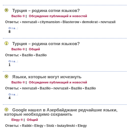
Турция – родина сотни языков?
Bazilio ®
|
Обсуждение публикаций и новостей
Ответы:
• novruzali
• citymansion
• Blasterow
• demokrat
• novruzali
Отв.:
8
Турция – родина сотни языков?
Bazilio ®
|
Общий
Ответы:
• Bazilio
• Bazilio
Отв.:
1
Языки, которые могут исчезнуть
Bazilio ®
|
Обсуждение публикаций и новостей
Ответы:
• novruzali
• Bazilio
• novruzali
• Bazilio
• Bazilio
Отв.:
4
Google нашел в Азербайджане редчайшие языки,
которые необходимо сохранить
Elegy ®
|
Общий
Ответы:
• Rabbi
• Elegy
• Stolz
• butaylinski
• Elegy