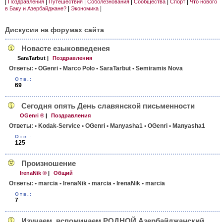
|
|
|
|
|
|
Поздравления
Путешествия
Соболезнования
Сообщества
Спорт
Что нового
|
|
в Баку и Азербайджане?
Экономика
Дискусии на форумах сайта
Новасте езыковведенея
SaraTarbut
|
Поздравления
Ответы:
• OGenri
• Marco Polo
• SaraTarbut
• Semiramis Nova
Отв.:
69
Сегодня опять День славянской письменности
OGenri ®
|
Поздравления
Ответы:
• Kodak-Service
• OGenri
• Manyasha1
• OGenri
• Manyasha1
Отв.:
125
Произношение
IrenaNik ®
|
Общий
Ответы:
• marcia
• IrenaNik
• marcia
• IrenaNik
• marcia
Отв.:
7
Изучаем, вспоминаем РОДНОЙ Азербай­джанский