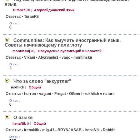
язык.
TuranFS ®
|
Азербайджанский язык
Ответы:
• TuranFS
Отв.:
0
Communities: Как выучить иностранный язык.
Советы начинающему полиглоту
montinskij ®
|
Обсуждение публикаций и новостей
Ответы:
• Vikani
• AlyaSmile1
• yago
• montinskij
Отв.:
3
Что за слово "аккуртлаг"
rukhiich
|
Общий
Ответы:
• hurron
• vagant
• Fregat
• OGenri
• rukhiich v nature
Отв.:
6
О языке
IrenaNik ®
|
Общий
Ответы:
• IrenaNik
• mig-43
• BRYNJASAB
• IrenaNik
• Rabbbi
Отв.: