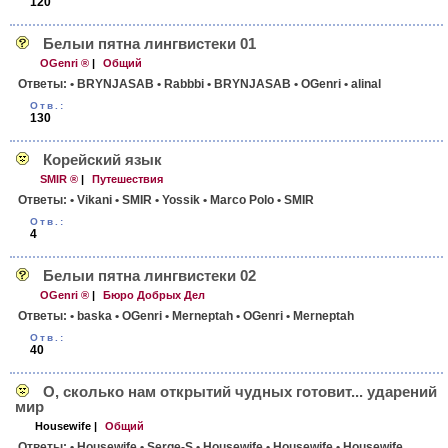
120
Белыи пятна лингвистеки 01
OGenri ®
|
Общий
Ответы:
• BRYNJASAB
• Rabbbi
• BRYNJASAB
• OGenri
• alinal
Отв.:
130
Корейский язык
SMIR ®
|
Путешествия
Ответы:
• Vikani
• SMIR
• Yossik
• Marco Polo
• SMIR
Отв.:
4
Белыи пятна лингвистеки 02
OGenri ®
|
Бюро Добрых Дел
Ответы:
• baska
• OGenri
• Merneptah
• OGenri
• Merneptah
Отв.:
40
О, сколько нам открытий чудных готовит... ударений
мир
Housewife
|
Общий
Ответы:
• Housewife
• Serge-S
• Housewife
• Housewife
• Housewife