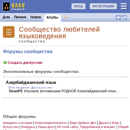
ВХОД
РЕГИСТРАЦИЯ
Дом
Личное
Новое
Клубы
Сообщество любителей
языковедения
сообщество
Форумы сообщества
Создать дискуссию
Эксклюзивные форумы сообщества
Азербайджанский язык
Последняя Дискуссия:
TuranFS
:
Изучаем, вспоминаем РОДНОЙ Азербай­джанский язык....
Общие форумы
|
|
|
|
|
Анекдоты и истории
Благотворительность
Бюро Добрых Дел
Друзья
Игры
|
|
|
|
Искусство
Конкурсы
Наши дети
Об этом сайте. Предложения и мнения.
Общий