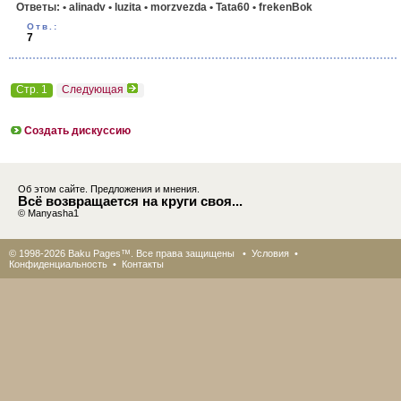
Ответы:
• alinadv
• luzita
• morzvezda
• Tata60
• frekenBok
Отв.:
7
Стр. 1
Следующая
Создать дискуссию
Об этом сайте. Предложения и мнения.
Всё возвращается на круги своя...
© Manyasha1
© 1998-2026 Baku Pages™. Все права защищены •
Условия
•
Конфиденциальность
•
Контакты