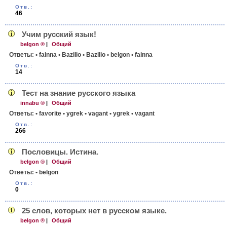
Отв.:
46
Учим русский язык!
belgon ®
|
Общий
Ответы:
• fainna
• Bazilio
• Bazilio
• belgon
• fainna
Отв.:
14
Тест на знание русского языка
innabu ®
|
Общий
Ответы:
• favorite
• ygrek
• vagant
• ygrek
• vagant
Отв.:
266
Пословицы. Истина.
belgon ®
|
Общий
Ответы:
• belgon
Отв.:
0
25 слов, которых нет в русском языке.
belgon ®
|
Общий