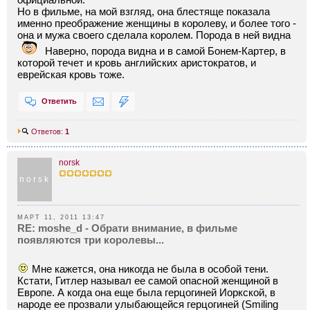
Но в фильме, на мой взгляд, она блестяще показала
именно преображение женщины в королеву, и более того -
она и мужа своего сделала королем. Порода в ней видна
Наверно, порода видна и в самой Бонем-Картер, в
которой течет и кровь английских аристократов, и
еврейская кровь тоже.
Ответить
Ответов:
1
norsk
norsk
МАРТ 11, 2011 13:47
RE: moshe_d - Обрати внимание, в фильме
появляются три королевы...
Мне кажется, она никогда не была в особой тени.
Кстати, Гитлер называл ее самой опасной женщиной в
Европе. А когда она еще была герцогиней Иоркской, в
народе ее прозвали улыбающейся герцогиней (Smiling