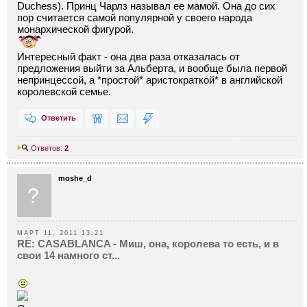
Duchess). Принц Чарлз называл ее мамой. Она до сиx
пор считается самой популярной у своего народа
монарxической фигурой.
Интересный факт - она два раза отказалась от
предложения выйти за Альберта, и вообще была первой
непринцессой, а *простой* аристократкой* в английской
королевской семье.
Ответить
Ответов:
2
moshe_d
?
МАРТ 11, 2011 13:21
RE: CASABLANCA - Миш, она, королева то есть, и в
свои 14 намного ст...