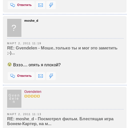
Ответить
moshe_d
?
МАРТ 2, 2011 11:19
RE: Gvendelen - Моше..только ты и мог это заметить
;-)...
Вэээ.... опять я плохой?
Ответить
Gvendelen
Gven
dele
n
МАРТ 2, 2011 11:13
RE: moshe_d - Посмотрел фильм. Блестящая игра
Бонем-Картер, на м...