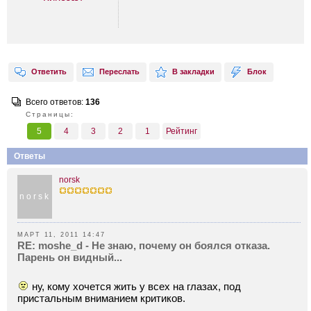
Ответить
Переслать
В закладки
Блок
Всего ответов:
136
Страницы:
5
4
3
2
1
Рейтинг
Ответы
norsk
norsk
МАРТ 11, 2011 14:47
RE: moshe_d - Не знаю, почему он боялся отказа.
Парень он видный...
ну, кому xочется жить у всеx на глазаx, под
пристальным вниманием критиков.