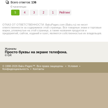
Всего ответов:
136
Страницы:
5
4
3
2
1
Рейтинг
ОТКАЗ ОТ ОТВЕТСТВЕННОСТИ: BakuPages.com (Baku.ru) не несет
ответственности за содержимое этой страницы. Все товарные знаки и торговые
марки, упомянутые на этой странице, а также названия продуктов и
предприятий, сайтов, изданий и газет, являются собственностью их владельцев.
Журналы
Просто буквы на экране телефона.
© GR
© 1998-2026 Baku Pages™. Все права защищены •
Условия
•
Конфиденциальность
•
Контакты