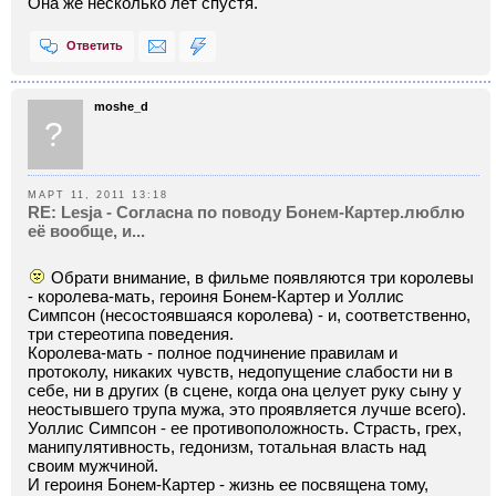
Она же несколько лет спустя.
Ответить
moshe_d
?
МАРТ 11, 2011 13:18
RE: Lesja - Согласна по поводу Бонем-Картер.люблю
её вообще, и...
Обрати внимание, в фильме появляются три королевы
- королева-мать, героиня Бонем-Картер и Уоллис
Симпсон (несостоявшаяся королева) - и, соответственно,
три стереотипа поведения.
Королева-мать - полное подчинение правилам и
протоколу, никаких чувств, недопущение слабости ни в
себе, ни в других (в сцене, когда она целует руку сыну у
неостывшего трупа мужа, это проявляется лучше всего).
Уоллис Симпсон - ее противоположность. Страсть, грех,
манипулятивность, гедонизм, тотальная власть над
своим мужчиной.
И героиня Бонем-Картер - жизнь ее посвящена тому,