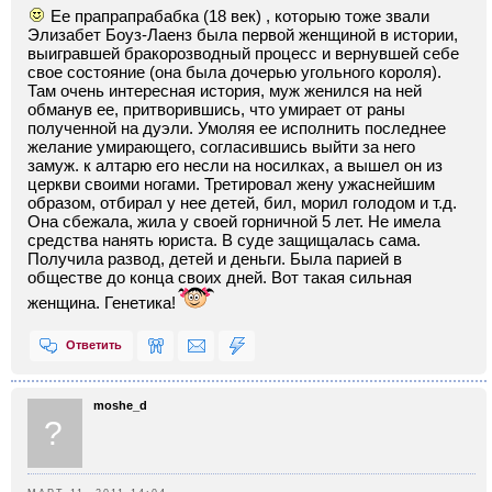
Ее прапрапрабабка (18 век) , которыю тоже звали
Элизабет Боуз-Лаенз была первой женщиной в истории,
выигравшей бракорозводный процесс и вернувшей себе
свое состояние (она была дочерью угольного короля).
Там очень интересная история, муж женился на ней
обманув ее, притворившись, что умирает от раны
полученной на дуэли. Умоляя ее исполнить последнее
желание умирающего, согласившись выйти за него
замуж. к алтарю его несли на носилках, а вышел он из
церкви своими ногами. Третировал жену ужаснейшим
образом, отбирал у нее детей, бил, морил голодом и т.д.
Она сбежала, жила у своей горничной 5 лет. Не имела
средства нанять юриста. В суде защищалась сама.
Получила развод, детей и деньги. Была парией в
обществе до конца своих дней. Вот такая сильная
женщина. Генетика!
Ответить
moshe_d
?