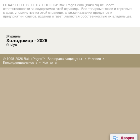
ОТКАЗ ОТ ОТВЕТСТВЕННОСТИ: BakuPages.com (Baku.ru) не несет
ответственности за содержимое этой страницы. Все товарные знаки и торговые
марки, упомянутые на этой странице, а также названия продуктов и
предприятий, сайтов, изданий и газет, являются собственностью их владельцев.
Журналы
Холодомор - 2026
© tvlyu
© 1998-2026 Baku Pages™. Все права защищены •
Условия
•
Конфиденциальность
•
Контакты
Дворик