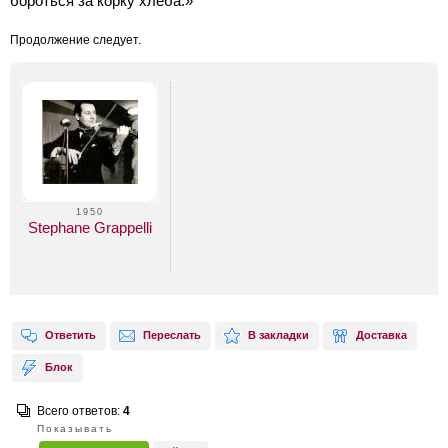
бороться за корку хлеба.»
Продолжение следует.
1950
Stephane Grappelli
Ответить
Переслать
В закладки
Доставка
Блок
Всего ответов:
4
Показывать