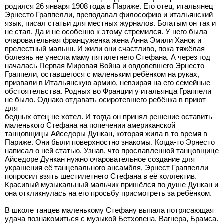
родился 26 января 1908 года в Париже. Его отец, итальянец
Эрнесто Граппелли, преподавал философию и итальянский
язык, писал статьи для местных журналов. Богатым он так и
не стал. Да и не особенно к этому стремился. У него была
очаровательная француженка жена Анна Эмили Ханок и
прелестный малыш. И жили они счастливо, пока тяжёлая
болезнь не унесла маму пятилетнего Стефана. А через год
началась Первая Мировая Война и овдовевшего Эрнесто
Граппели, оставшегося с маленьким ребёнком на руках,
призвали в Итальянскую армию, невзирая на его семейные
обстоятельства. Родных во Франции у итальянца Граппели
не было. Однако отдавать осиротевшего ребёнка в приют
для
бедных отец не хотел. И тогда он принял решение оставить
маленького Стефана на попечении американской
танцовщицы Айседоры Дункан, которая жила в то время в
Париже. Они были поверхностно знакомы. Когда-то Эрнесто
написал о ней статью. Узнав, что прославленной танцовщице
Айседоре Дункан нужно очаровательное создание для
украшения её танцевального ансамбля, Эрнест Граппелли
попросил взять шестилетнего Стефана в её коллектив.
Красивый музыкальный мальчик пришёлся по душе Дункан и
она откликнулась на его просьбу присмотреть за ребёнком.
В школе танцев маленькому Стефану выпала потрясающая
удача познакомиться с музыкой Бетховена, Вагнера, Брамса.