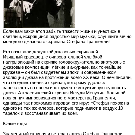
Если вам захочется забыть тяжести жизни и унестись в
светлый, искрящийся радостью мир музыки, слушайте вечно
молодого джазового скрипача Стефана Граппелли!
Его называли дедушкой джазовых скрипачей.
Изящный красавец, с очаровательной улыбкой
наигрывающий на скрипке головокружительно виртуозные
джазовые композиции, лёгкие и ажурные, как тончайшие
кружева – он был свидетелем эпохи и современником
эволюции джаза на протяжении всего XX века. О нём писали,
что он единственный скрипач, которому удалось
запечатлеть на своем инструменте интуитивную сущность
джаза. А классический скрипач Иегуди Менухин, большой
поклонник импровизационного мастерства Граппелли,
однажды так прокомментировал его игру: «Стефан похож на
одного из тех жонглеров, которые поднимают в воздух 10
тарелок и восстанавливает их все».
Юные годы
Знаменитый скрипач и ветеран джаза Стефан Граппелли