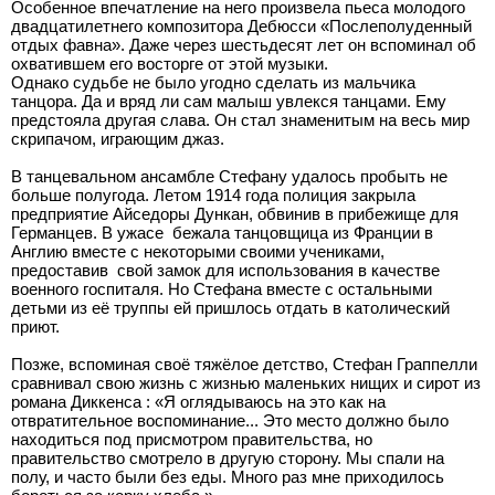
Особенное впечатление на него произвела пьеса молодого
двадцатилетнего композитора Дебюсси «Послеполуденный
отдых фавна». Даже через шестьдесят лет он вспоминал об
охватившем его восторге от этой музыки.
Однако судьбе не было угодно сделать из мальчика
танцора. Да и вряд ли сам малыш увлекся танцами. Ему
предстояла другая слава. Он стал знаменитым на весь мир
скрипачом, играющим джаз.
В танцевальном ансамбле Стефану удалось пробыть не
больше полугода. Летом 1914 года полиция закрыла
предприятие Айседоры Дункан, обвинив в прибежище для
Германцев. В ужасе бежала танцовщица из Франции в
Англию вместе с некоторыми своими учениками,
предоставив свой замок для использования в качестве
военного госпиталя. Но Стефана вместе с остальными
детьми из её труппы ей пришлось отдать в католический
приют.
Позже, вспоминая своё тяжёлое детство, Стефан Граппелли
сравнивал свою жизнь с жизнью маленьких нищих и сирот из
романа Диккенса : «Я оглядываюсь на это как на
отвратительное воспоминание... Это место должно было
находиться под присмотром правительства, но
правительство смотрело в другую сторону. Мы спали на
полу, и часто были без еды. Много раз мне приходилось