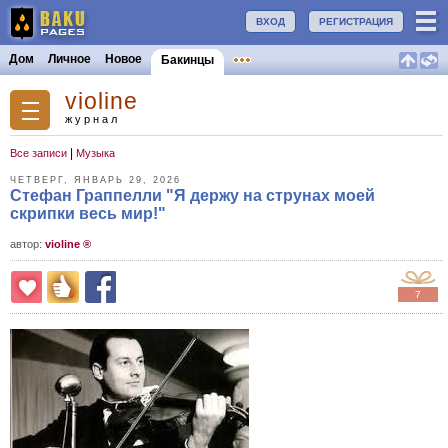
ВХОД
РЕГИСТРАЦИЯ
Дом
Личное
Новое
Бакинцы
violine
журнал
|
Все записи
Музыка
ЧЕТВЕРГ, ЯНВАРЬ 29, 2026
Стефан Граппелли "Я держу на струнах моей
скрипки весь мир!"
aвтор:
violine ®
7