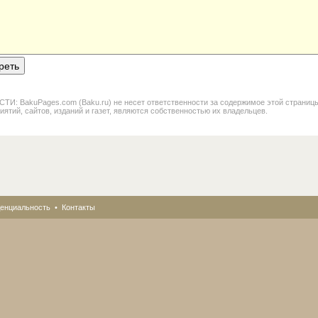
BakuPages.com (Baku.ru) не несет ответственности за содержимое этой страницы. В
иятий, сайтов, изданий и газет, являются собственностью их владельцев.
енциальность
•
Контакты