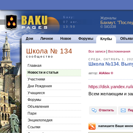
Баку:
Журналы
Бахмут. "После
07 авг.
© SIG338
13:50
Дом
Личное
Новое
Форумы
Объяв
Клубы
Школа № 134
|
Все записи
Воспоминания
сообщество
СРЕДА, ОКТЯБРЬ 1, 20
Школа №134. Выпус
Главная
Новости и статьи
aвтор:
AlAliev ®
Участники
Дни Рождения
https://disk.yandex.r
Учащиеся
Всем желающим и заи
Форумы
Объявления
Ответить
Пе
Пари
Энциклопедия
напишите Ваше мнен
Cсылки