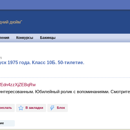
дний дюйм"
ления
Конкурсы
Бакинцы
25
к 1975 года. Класс 10Б. 50-тилетие.
u/i/Edn4zzXjZEBqRw
нтересованным. Юбилейный ролик с вопоминаниями. Смотрите
реслать
В закладки
Блок
ие