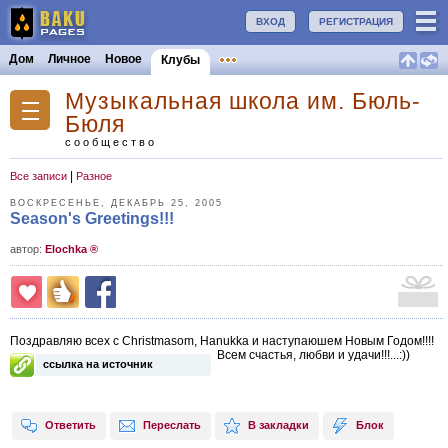
ВХОД
РЕГИСТРАЦИЯ
Дом
Личное
Новое
Клубы
Музыкальная школа им. Бюль-
Бюля
сообщество
|
Все записи
Разное
ВОСКРЕСЕНЬЕ, ДЕКАБРЬ 25, 2005
Season's Greetings!!!
aвтор:
Elochka ®
Поздравляю всех с Christmasom, Hanukka и наступаюшем Новым Годом!!!!
Всем счастья, любви и удачи!!!...:))
ссылка на источник
Ответить
Переслать
В закладки
Блок