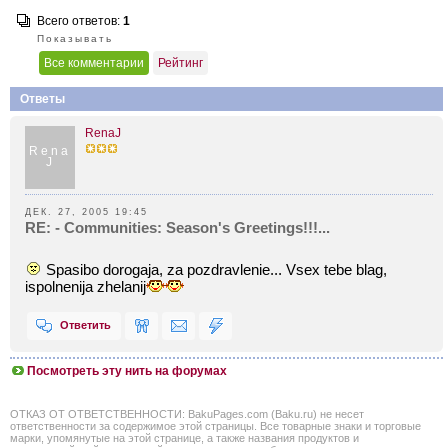
Всего ответов:
1
Показывать
Все комментарии
Рейтинг
Ответы
RenaJ
Rena
J
ДЕК. 27, 2005 19:45
RE: - Communities: Season's Greetings!!!...
Spasibo dorogaja, za pozdravlenie... Vsex tebe blag,
ispolnenija zhelanij
Ответить
Посмотреть эту нить на форумах
ОТКАЗ ОТ ОТВЕТСТВЕННОСТИ: BakuPages.com (Baku.ru) не несет
ответственности за содержимое этой страницы. Все товарные знаки и торговые
марки, упомянутые на этой странице, а также названия продуктов и