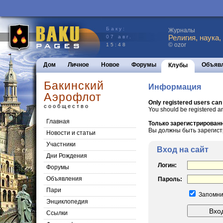
Баку:
Журналы
Религия, наука,
07 авг.
© ozor
15:48
Дом
Личное
Новое
Форумы
Объяв
Клубы
Бакинский
Информация
Аэрофлот
Only registered users can
сообщество
You should be registered a
Главная
Только зарегистрированн
Вы должны быть зарегист
Новости и статьи
Участники
Вход на сайт
Дни Рождения
Логин:
Форумы
Объявления
Пароль:
Пари
Запомни
Энциклопедия
Cсылки