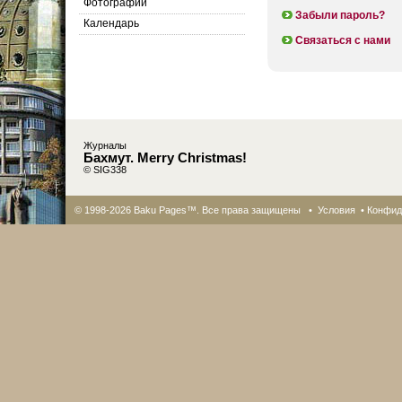
Фотографии
Забыли пароль?
Календарь
Связаться с нами
Журналы
Бахмут. Merry Christmas!
© SIG338
© 1998-2026 Baku Pages™. Все права защищены •
Условия
•
Конфид