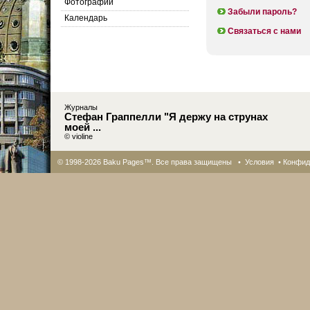
Фотографии
Забыли пароль?
Календарь
Связаться с нами
Журналы
Стефан Граппелли "Я держу на струнах
моей ...
© violine
© 1998-2026 Baku Pages™. Все права защищены •
Условия
•
Конфид