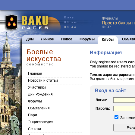
Баку:
Журналы
Просто буквы н
08 авг.
© GR
08:44
Дом
Личное
Новое
Форумы
Объяв
Клубы
Боевые
Информация
искусства
Only registered users can
сообщество
You should be registered a
Главная
Только зарегистрированн
Вы должны быть зарегист
Новости и статьи
Участники
Вход на сайт
Дни Рождения
Логин:
Форумы
Объявления
Пароль:
Пари
Запомни
Энциклопедия
Cсылки