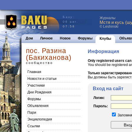
Баку:
Журналы
Мстя и кусь (шу
06 авг.
© Leshinski
07:58
Дом
Личное
Новое
Форумы
Объяв
Клубы
пос. Разина
Информация
(Бакиханова)
Only registered users can
сообщество
You should be registered a
Главная
Только зарегистрированн
Вы должны быть зарегист
Новости и статьи
Участники
Вход на сайт
Дни Рождения
Логин:
Форумы
Объявления
Пароль:
Пари
Запомни
Энциклопедия
Cсылки