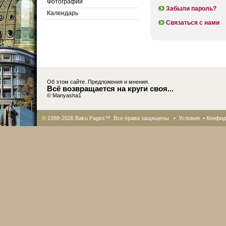
Фотографии
Забыли пароль?
Календарь
Связаться с нами
Об этом сайте. Предложения и мнения.
Всё возвращается на круги своя...
© Manyasha1
© 1998-2026 Baku Pages™. Все права защищены •
Условия
•
Конфид