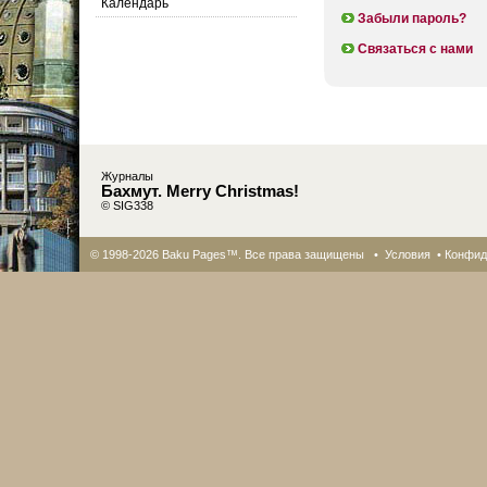
Календарь
Забыли пароль?
Связаться с нами
Журналы
Бахмут. Merry Christmas!
© SIG338
© 1998-2026 Baku Pages™. Все права защищены •
Условия
•
Конфид