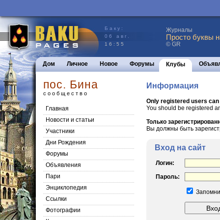
Баку:
Журналы
Просто буквы н
06 авг.
© GR
16:55
Дом
Личное
Новое
Форумы
Объяв
Клубы
пос. Бина
Информация
сообщество
Only registered users can
You should be registered a
Главная
Новости и статьи
Только зарегистрированн
Вы должны быть зарегист
Участники
Дни Рождения
Вход на сайт
Форумы
Логин:
Объявления
Пари
Пароль:
Энциклопедия
Запомни
Cсылки
Фотографии