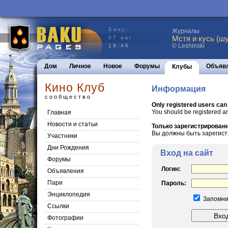
Баку:
Журналы
Мстя и кусь (шу
07 авг.
© Leshinski
19:46
Дом
Личное
Новое
Форумы
Объяв
Клубы
Кино Клуб
Информация
сообщество
Only registered users can
You should be registered a
Главная
Новости и статьи
Только зарегистрированн
Вы должны быть зарегист
Участники
Дни Рождения
Вход на сайт
Форумы
Логин:
Объявления
Пари
Пароль:
Энциклопедия
Запомни
Cсылки
Фотографии