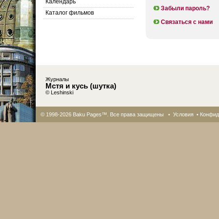
Календарь
Забыли пароль?
Каталог фильмов
Связаться с нами
Журналы
Мстя и кусь (шутка)
© Leshinski
© 1998-2026 Baku Pages™. Все права защищены •
Условия
•
Конфид