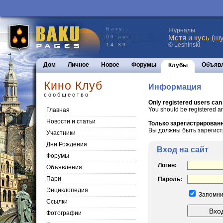
Баку:
Журналы
Мстя и кусь (шу
09 авг.
© Leshinski
14:39
Дом
Личное
Новое
Форумы
Объяв
Клубы
Кино Клуб
Информация
сообщество
Only registered users can
You should be registered a
Главная
Новости и статьи
Только зарегистрированн
Вы должны быть зарегист
Участники
Дни Рождения
Вход на сайт
Форумы
Логин:
Объявления
Пари
Пароль:
Энциклопедия
Запомни
Cсылки
Фотографии