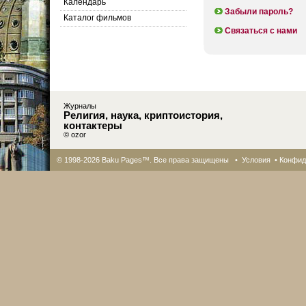
Календарь
Забыли пароль?
Каталог фильмов
Связаться с нами
Журналы
Религия, наука, криптоистория,
контактеры
© ozor
© 1998-2026 Baku Pages™. Все права защищены •
Условия
•
Конфид