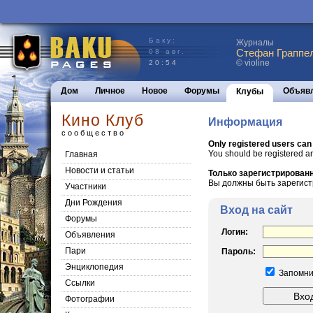
Баку:
Журналы
Стефан Граппел
08 авг.
© violine
20:54
Дом
Личное
Новое
Форумы
Объяв
Клубы
Кино Клуб
Информация
сообщество
Only registered users can
You should be registered a
Главная
Новости и статьи
Только зарегистрированн
Вы должны быть зарегист
Участники
Дни Рождения
Вход на сайт
Форумы
Логин:
Объявления
Пари
Пароль:
Энциклопедия
Запомни
Cсылки
Фотографии