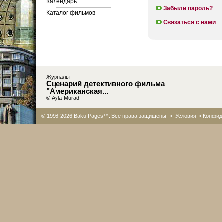
Календарь
Забыли пароль?
Каталог фильмов
Связаться с нами
Журналы
Сценарий детективного фильма
"Американская...
© Ayla-Murad
© 1998-2026 Baku Pages™. Все права защищены •
Условия
•
Конфид