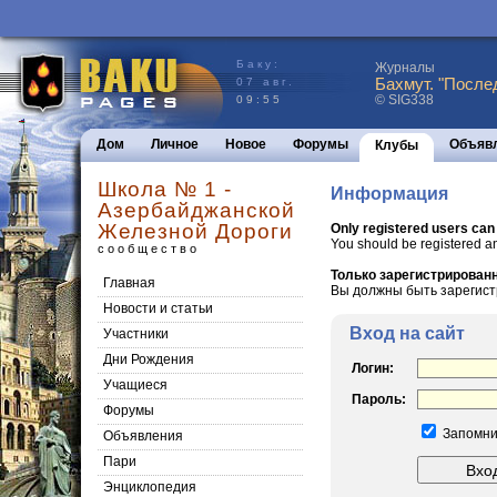
Баку:
Журналы
Бахмут. "После
07 авг.
© SIG338
09:55
Дом
Личное
Новое
Форумы
Объяв
Клубы
Школа № 1 -
Информация
Азербайджанской
Железной Дороги
Only registered users can
You should be registered a
сообщество
Только зарегистрированн
Главная
Вы должны быть зарегист
Новости и статьи
Вход на сайт
Участники
Дни Рождения
Логин:
Учащиеся
Пароль:
Форумы
Запомни
Объявления
Пари
Энциклопедия