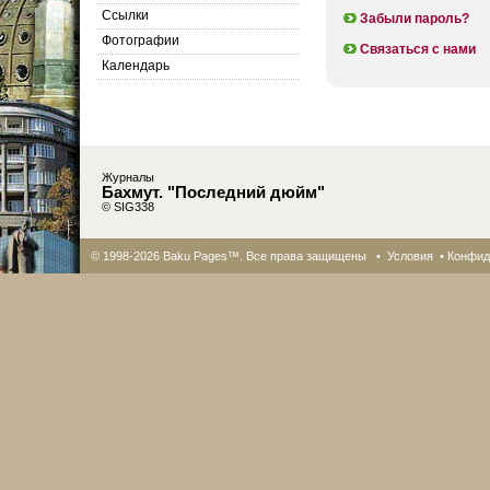
Cсылки
Забыли пароль?
Фотографии
Связаться с нами
Календарь
Журналы
Бахмут. "Последний дюйм"
© SIG338
© 1998-2026 Baku Pages™. Все права защищены •
Условия
•
Конфид