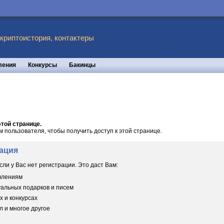
 криптоистория, контактеры
ления
Конкурсы
Бакинцы
той странице.
пользователя, чтобы получить доступ к этой странице.
ация
сли у Вас нет регистрации. Это даст Вам:
овлениям
уальных подарков и писем
х и конкурсах
 и многое другое