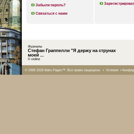
Зарегистрирова
Забыли пароль?
Связаться с нами
Журналы
Стефан Граппелли "Я держу на струнах
моей ...
© violine
© 1998-2026 Baku Pages™. Все права защищены •
Условия
•
Конфид