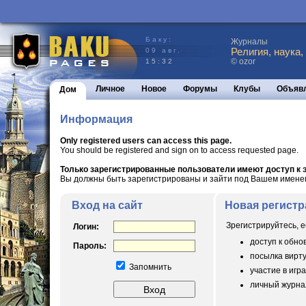
Баку:
Журналы
Религия, наука,
09 авг.
© ozor
15:32
Личное
Новое
Форумы
Клубы
Объяв
Дом
Информация
Only registered users can access this page.
You should be registered and sign on to access requested page.
Только зарегистрированные пользователи имеют доступ к э
Вы должны быть зарегистрированы и зайти под Вашем именем 
Вход на сайт
Новая регистр
Зрегистрируйтесь, е
Логин:
доступ к обн
Пароль:
посылка вирт
Запомнить
участие в игра
личный журнал