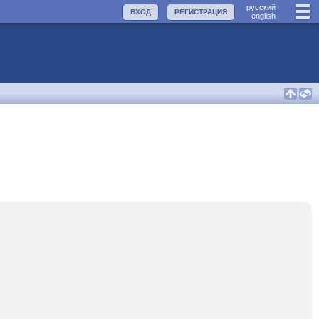
руccкий
ВХОД
РЕГИСТРАЦИЯ
english