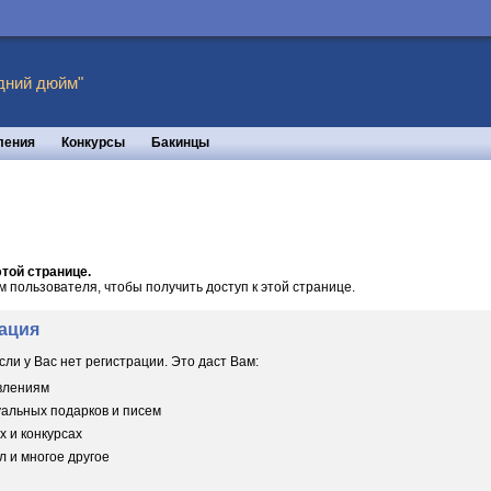
дний дюйм"
ления
Конкурсы
Бакинцы
той странице.
пользователя, чтобы получить доступ к этой странице.
ация
сли у Вас нет регистрации. Это даст Вам:
овлениям
уальных подарков и писем
х и конкурсах
 и многое другое