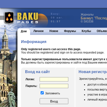
Баку:
Журналы
Бахмут. "После
08 авг.
© SIG338
01:37
Личное
Новое
Форумы
Клубы
Объяв
Дом
Информация
Only registered users can access this page.
You should be registered and sign on to access requested page.
Только зарегистрированные пользователи имеют доступ к э
Вы должны быть зарегистрированы и зайти под Вашем именем 
Вход на сайт
Новая регистр
Зрегистрируйтесь, е
Логин:
доступ к обн
Пароль:
посылка вирт
Запомнить
участие в игра
личный журнал