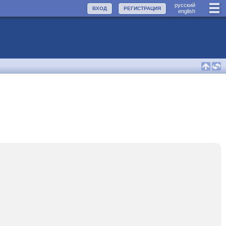
руccкий
ВХОД
РЕГИСТРАЦИЯ
english