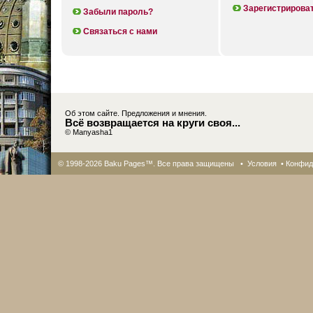
Зарегистрирова
Забыли пароль?
Связаться с нами
Об этом сайте. Предложения и мнения.
Всё возвращается на круги своя...
© Manyasha1
© 1998-2026 Baku Pages™. Все права защищены •
Условия
•
Конфид