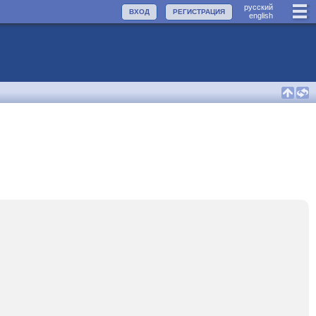
руccкий
ВХОД
РЕГИСТРАЦИЯ
english