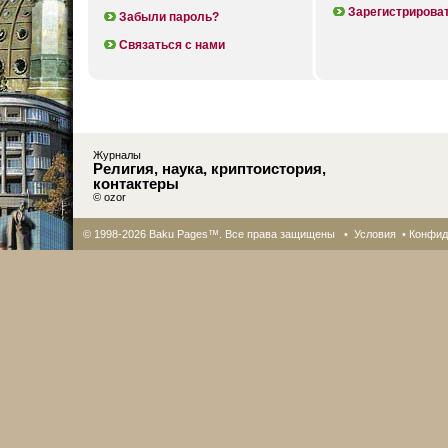
Зарегистрирова
Забыли пароль?
Связаться с нами
Журналы
Религия, наука, криптоистория,
контактеры
© ozor
© 1998-2026 Baku Pages™. Все права защищены •
Условия
•
Конфид