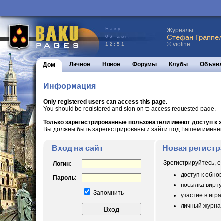
Баку:
Журналы
Стефан Граппел
06 авг.
© violine
12:51
Личное
Новое
Форумы
Клубы
Объяв
Дом
Информация
Only registered users can access this page.
You should be registered and sign on to access requested page.
Только зарегистрированные пользователи имеют доступ к э
Вы должны быть зарегистрированы и зайти под Вашем именем 
Вход на сайт
Новая регистр
Зрегистрируйтесь, е
Логин:
доступ к обн
Пароль:
посылка вирт
Запомнить
участие в игра
личный журнал