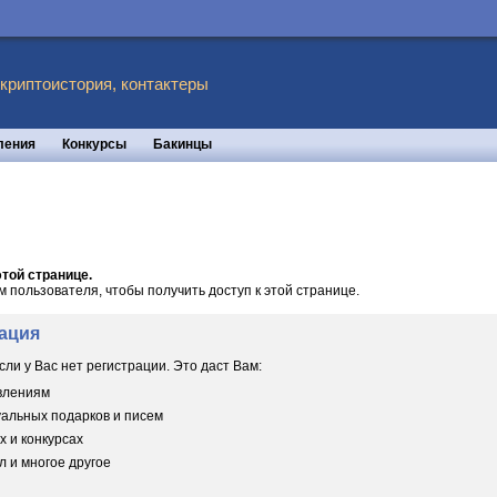
 криптоистория, контактеры
ления
Конкурсы
Бакинцы
той странице.
пользователя, чтобы получить доступ к этой странице.
ация
сли у Вас нет регистрации. Это даст Вам:
овлениям
уальных подарков и писем
х и конкурсах
 и многое другое