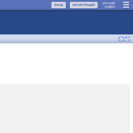
руccкий
ВХОД
РЕГИСТРАЦИЯ
english