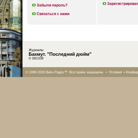
Зарегистрирова
Забыли пароль?
Связаться с нами
Журналы
Бахмут. "Последний дюйм"
© SIG338
© 1998-2026 Baku Pages™. Все права защищены •
Условия
•
Конфид