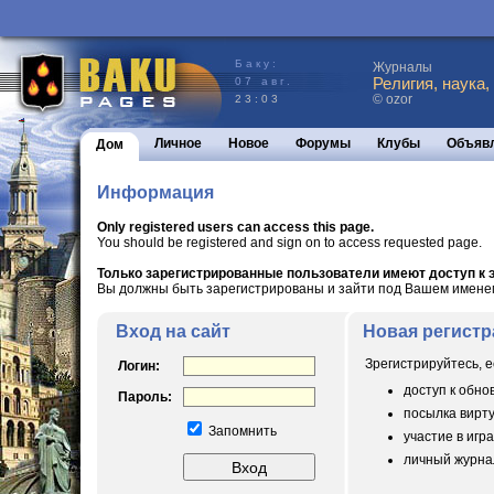
Баку:
Журналы
Религия, наука,
07 авг.
© ozor
23:03
Личное
Новое
Форумы
Клубы
Объяв
Дом
Информация
Only registered users can access this page.
You should be registered and sign on to access requested page.
Только зарегистрированные пользователи имеют доступ к э
Вы должны быть зарегистрированы и зайти под Вашем именем 
Вход на сайт
Новая регистр
Зрегистрируйтесь, е
Логин:
доступ к обн
Пароль:
посылка вирт
Запомнить
участие в игра
личный журнал