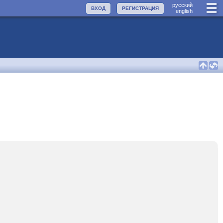
руccкий
ВХОД
РЕГИСТРАЦИЯ
english