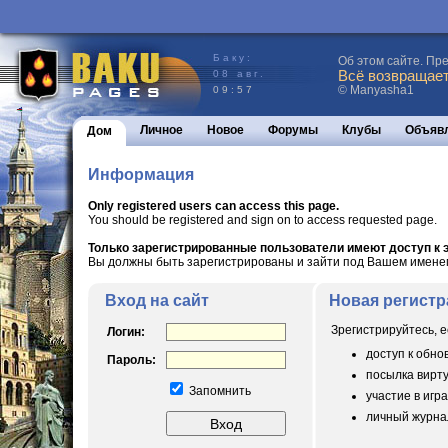
Баку:
Об этом сайте. Пр
Всё возвращаетс
08 авг.
© Manyasha1
09:57
Личное
Новое
Форумы
Клубы
Объяв
Дом
Информация
Only registered users can access this page.
You should be registered and sign on to access requested page.
Только зарегистрированные пользователи имеют доступ к э
Вы должны быть зарегистрированы и зайти под Вашем именем 
Вход на сайт
Новая регистр
Зрегистрируйтесь, е
Логин:
доступ к обн
Пароль:
посылка вирт
Запомнить
участие в игра
личный журнал