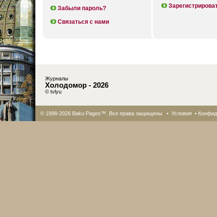
Зарегистрирова
Забыли пароль?
Связаться с нами
Журналы
Холодомор - 2026
© tvlyu
© 1998-2026 Baku Pages™. Все права защищены •
Условия
•
Конфид