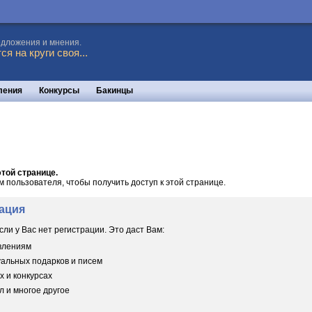
едложения и мнения.
я на круги своя...
ления
Конкурсы
Бакинцы
той странице.
пользователя, чтобы получить доступ к этой странице.
ация
сли у Вас нет регистрации. Это даст Вам:
овлениям
уальных подарков и писем
х и конкурсах
 и многое другое