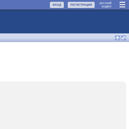
руccкий
ВХОД
РЕГИСТРАЦИЯ
english