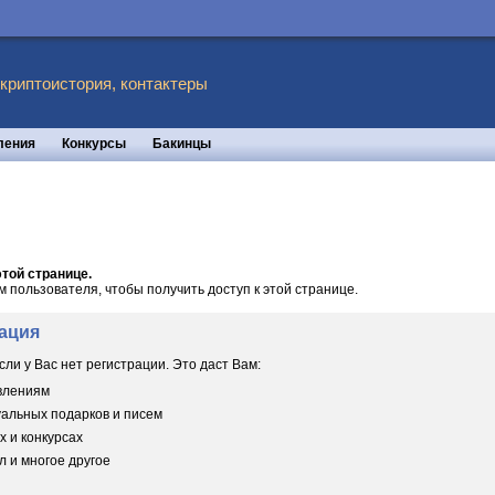
 криптоистория, контактеры
ления
Конкурсы
Бакинцы
той странице.
пользователя, чтобы получить доступ к этой странице.
ация
сли у Вас нет регистрации. Это даст Вам:
овлениям
уальных подарков и писем
х и конкурсах
 и многое другое