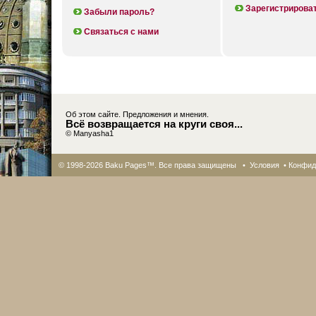
Зарегистрирова
Забыли пароль?
Связаться с нами
Об этом сайте. Предложения и мнения.
Всё возвращается на круги своя...
© Manyasha1
© 1998-2026 Baku Pages™. Все права защищены •
Условия
•
Конфид