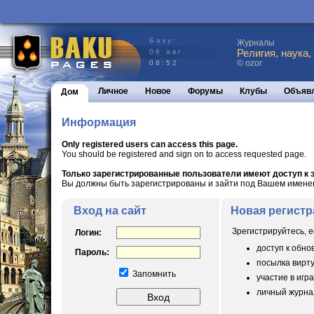
Баку:
Журналы
Религия, наука,
06 авг.
© ozor
08:52
Личное
Новое
Форумы
Клубы
Объяв
Дом
Информация
Only registered users can access this page.
You should be registered and sign on to access requested page.
Только зарегистрированные пользователи имеют доступ к э
Вы должны быть зарегистрированы и зайти под Вашем именем 
Вход на сайт
Новая регистр
Зрегистрируйтесь, е
Логин:
доступ к обн
Пароль:
посылка вирт
Запомнить
участие в игра
личный журнал